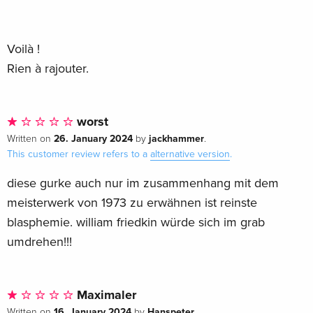
Voilà !
Rien à rajouter.
worst
26. January 2024
jackhammer
Written on
by
.
This customer review refers to a
alternative version
.
diese gurke auch nur im zusammenhang mit dem
meisterwerk von 1973 zu erwähnen ist reinste
blasphemie. william friedkin würde sich im grab
umdrehen!!!
Maximaler
16. January 2024
Hanspeter
Written on
by
.