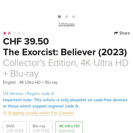
3 Pictures
Share
CHF 39.50
The Exorcist: Believer (2023)
Collector's Edition, 4K Ultra HD
+ Blu-ray
·
English
4K Ultra HD + Blu-ray
US Version | Region code A
Important note: This article is only playable on code-free devices
or those which support regional code A.
Shipping usually within 1 to 2 weeks
DVD
Blu-ray
4K Ultra HD
CHF 14.50
CHF 17.50
(selected)