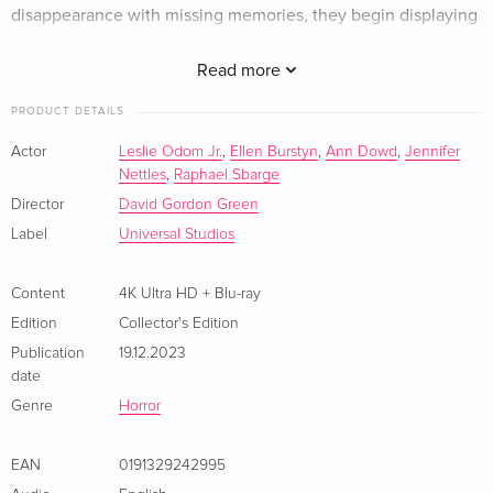
disappearance with missing memories, they begin displaying
frightening behavior. Victor's best hope is to find the only
Limited Edition, Steelbook
CHF 29.50
German
person who has seen anything like this before: Chris
Read more
MacNeil, whose haunting experience with her daughter
PRODUCT DETAILS
4K Ultra HD + Blu-ray
CHF 19.90
Regan may be the key to combating ultimate evil.
French
CHF 23.50
Actor
Leslie Odom Jr.
,
Ellen Burstyn
,
Ann Dowd
,
Jennifer
Nettles
,
Raphael Sbarge
Limited Edition, Steelbook, 4K Ultra HD + Blu-
CHF 23.50
Director
David Gordon Green
ray
Label
Universal Studios
Italian
4K Ultra HD + Blu-ray
CHF 34.50
Content
4K Ultra HD + Blu-ray
Italian
Edition
Collector's Edition
Publication
19.12.2023
date
Genre
Horror
EAN
0191329242995