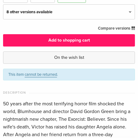
8 other versions available
Standard edition
CHF 33.50
Compare versions
English · UK Version
Add to shopping cart
Limited Edition, Steelbook, 4K Ultra HD + Blu-
CHF 54.50
ray
On the wish list
English · UK Version
This item
cannot be returned
.
Limited Special Edition, Steelbook, 4K Ultra
CHF 78.50
HD + Blu-ray
English · UK Version
DESCRIPTION
Collector's Edition, 4K Ultra HD + Blu-ray —
CHF 39.50
50 years after the most terrifying horror film shocked the
(selected)
world, Blumhouse and director David Gordon Green bring a
English · US Version
nightmarish new chapter, The Exorcist: Believer. Since his
wife's death, Victor has raised his daughter Angela alone.
Standard edition
CHF 24.50
After Angela and her friend return from a three-day
German