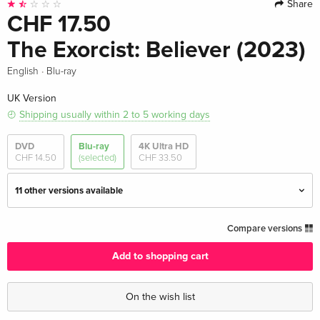
Share
CHF 17.50
The Exorcist: Believer (2023)
·
English
Blu-ray
UK Version
Shipping usually within 2 to 5 working days
DVD
Blu-ray
4K Ultra HD
CHF 14.50
(selected)
CHF 33.50
11 other versions available
Standard edition — (selected)
CHF 17.50
Compare versions
English · UK Version
Add to shopping cart
Limited Edition, Steelbook, 4K Ultra HD + Blu-
CHF 54.50
ray
On the wish list
English · UK Version