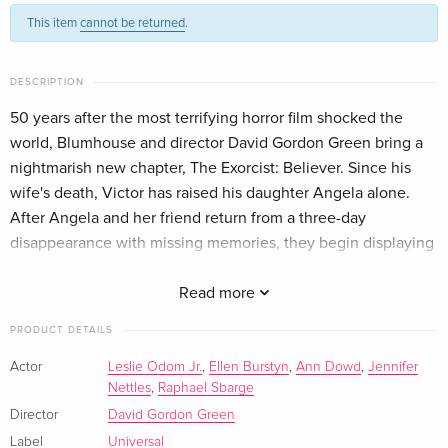
This item
cannot be returned
.
Limited Special Edition, Steelbook, 4K Ultra
CHF 78.50
HD + Blu-ray
English · UK Version
DESCRIPTION
Collector's Edition, Blu-ray + DVD
CHF 27.50
50 years after the most terrifying horror film shocked the
English · US Version
world, Blumhouse and director David Gordon Green bring a
nightmarish new chapter, The Exorcist: Believer. Since his
Collector's Edition, 4K Ultra HD + Blu-ray
CHF 39.50
wife's death, Victor has raised his daughter Angela alone.
English · US Version
After Angela and her friend return from a three-day
disappearance with missing memories, they begin displaying
Standard edition
CHF 13.50
frightening behavior. Victor's best hope is to find the only
German
person who has seen anything like this before: Chris
Read more
MacNeil, whose haunting experience with her daughter
Limited Edition, Steelbook
CHF 26.50
PRODUCT DETAILS
German
Regan may be the key to combating ultimate evil.
Actor
Leslie Odom Jr.
,
Ellen Burstyn
,
Ann Dowd
,
Jennifer
Nettles
,
Raphael Sbarge
Standard edition
CHF 23.50
French
Director
David Gordon Green
Label
Universal