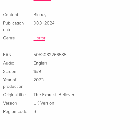
4K Ultra HD + Blu-ray
CHF 19.90
French
CHF 23.50
Content
Blu-ray
Publication
08.01.2024
Standard edition
CHF 18.50
date
Italian
Genre
Horror
Limited Edition, Steelbook, 4K Ultra HD + Blu-
CHF 23.50
ray
EAN
5053083266585
Italian
Audio
English
Screen
16/9
4K Ultra HD + Blu-ray
CHF 34.50
Italian
Year of
2023
production
Original title
The Exorcist: Believer
Version
UK Version
Region code
B