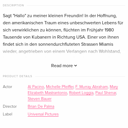
English · US Version
DESCRIPTION
Sagt "Hallo" zu meiner kleinen Freundin! In der Hoffnung,
Anniversary Edition, 2 DVDs
Sold out
den amerikanischen Traum eines unbeschwerten Lebens für
English · US Version
sich verwirklichen zu können, flüchten im Frühjahr 1980
Tausende von Kubanern in Richtung USA. Einer von ihnen
Anniversary Edition, Widescreen
Sold out
findet sich in den sonnendurchfluteten Strassen Miamis
English · US Version
wieder, angetrieben von einem Verlangen nach Wohlstand,
Macht und Respekt. Sein Name ist Tony Montana (Al Pacino),
Deluxe Edition, Gift Set, 2 DVDs
Sold out
English · US Version
die Welt aber wird ihn unter einem anderen Namen in
Read more
Erinnerung behalten ... Scarface.
PRODUCT DETAILS
New Edition
CHF 12.50
Das aus der Feder von Oliver Stone stammende und von
German
Brian De Palma meisterhaft in Szene gesetzte Gangsterepos
Actor
Al Pacino
,
Michelle Pfeiffer
,
F. Murray Abraham
,
Mary
Elizabeth Mastrantonio
,
Robert Loggia
,
Paul Shenar
,
mit Al Pacino in der Hauptrolle avancierte binnen kürzester
Uncut
Sold out
Steven Bauer
Zeit zu einem der Klassiker der Filmgeschichte.
German
Director
Brian De Palma
"Scarface" zeigt Al Pacino in seiner unvergesslichen Rolle als
Label
Universal Pictures
Standard edition
Sold out
Tony Montana - einen der rücksichtslosesten Gangster der
German
Leinwandgeschichte. Der Film von Meisterregisseur Brian De