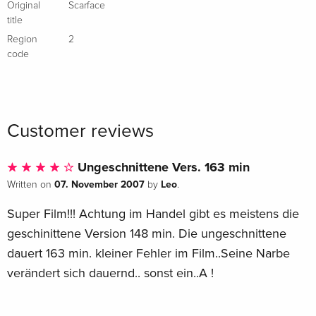
Original
Scarface
French
title
Region
2
Platinum Edition, 2 DVDs
Sold out
code
French
2 DVDs
Sold out
Italian
Customer reviews
Platinum Edition, Steelbook, 2 DVDs
Sold out
Italian
Ungeschnittene Vers. 163 min
07. November 2007
Leo
Written on
by
.
Standard edition
Sold out
Italian
Super Film!!! Achtung im Handel gibt es meistens die
geschinittene Version 148 min. Die ungeschnittene
New Edition, 2 DVDs
Sold out
dauert 163 min. kleiner Fehler im Film..Seine Narbe
Italian
verändert sich dauernd.. sonst ein..A !
Steelbook, 2 DVDs
Sold out
Italian