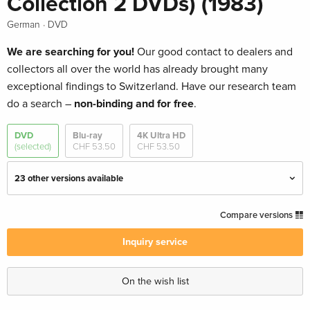
Collection 2 DVDs) (1983)
·
German
DVD
We are searching for you!
Our good contact to dealers and
collectors all over the world has already brought many
exceptional findings to Switzerland. Have our research team
do a search –
non-binding and for free
.
DVD
Blu-ray
4K Ultra HD
(selected)
CHF 53.50
CHF 53.50
23 other versions available
Gold Edition, 2 DVDs
CHF 14.50
Compare versions
English · UK Version
Inquiry service
80s Collection
Sold out
English · UK Version
On the wish list
Standard edition
Sold out