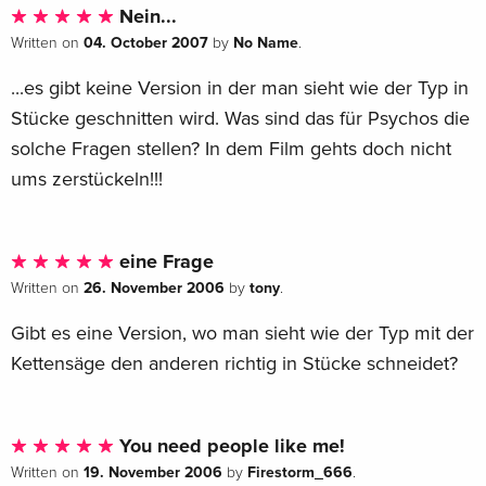
Nein...
Cult On The Wall
Sold out
04. October 2007
No Name
Written on
by
.
Italian
...es gibt keine Version in der man sieht wie der Typ in
Standard edition
Sold out
Stücke geschnitten wird. Was sind das für Psychos die
Spanish
solche Fragen stellen? In dem Film gehts doch nicht
ums zerstückeln!!!
eine Frage
26. November 2006
tony
Written on
by
.
Gibt es eine Version, wo man sieht wie der Typ mit der
Kettensäge den anderen richtig in Stücke schneidet?
You need people like me!
19. November 2006
Firestorm_666
Written on
by
.