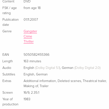
Content
DVD
Palma und Produzent Martin Bregman, der unter anderem die
Standard edition
Sold out
FSK / age
from age 18
"Der Pate"-Legende auf die Leinwand brachte, erzählt von
German
rating
der skrupellosen Karriere eines kubanischen Flüchtlings, der
Publication
01.11.2007
sich eiskalt seinen Weg vom Kleinkriminellen bis an die
Platinum Edition, Uncut, 2 DVDs
Sold out
date
German
oberste Spitze des Kokain-Imperiums von Miami bahnt.
Genre
Gangster
Crime
Standard edition — (selected)
Sold out
Thriller
German
EAN
5050582455366
Standard edition
Sold out
Length
163 minutes
German
Audio
English
(Dolby Digital 5.1)
,
German
(Dolby Digital 2.0)
Subtitles
English
,
German
Standard edition
CHF 14.50
French
Extras
Additional information
,
Deleted scenes
,
Theatrical trailer
,
Making of
,
Trailer
Standard edition
Sold out
Screen
16/9
,
2.35:1
French
Year of
1983
production
Special Edition, 2 DVDs
Sold out