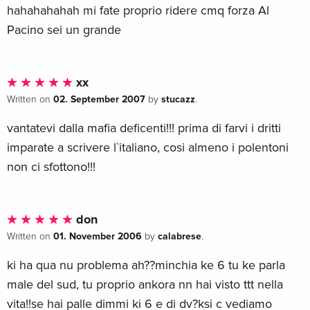
hahahahahah mi fate proprio ridere cmq forza Al
Pacino sei un grande
xx
02. September 2007
stucazz
Written on
by
.
vantatevi dalla mafia deficenti!!! prima di farvi i dritti
imparate a scrivere l`italiano, cosi almeno i polentoni
non ci sfottono!!!
don
01. November 2006
calabrese
Written on
by
.
ki ha qua nu problema ah??minchia ke 6 tu ke parla
male del sud, tu proprio ankora nn hai visto ttt nella
vita!!se hai palle dimmi ki 6 e di dv?ksi c vediamo