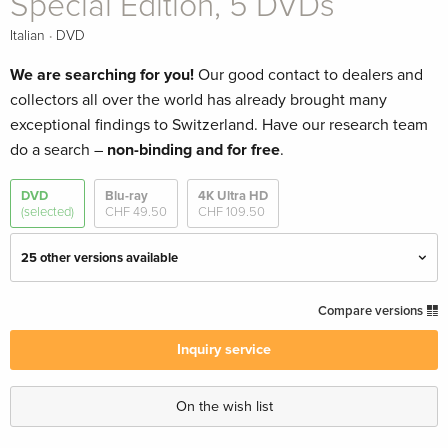
Special Edition, 5 DVDs
·
Italian
DVD
We are searching for you!
Our good contact to dealers and
collectors all over the world has already brought many
exceptional findings to Switzerland. Have our research team
do a search –
non-binding and for free
.
DVD
Blu-ray
4K Ultra HD
(selected)
CHF 49.50
CHF 109.50
25 other versions available
3 DVDs
CHF 39.50
Compare versions
English · UK Version
Inquiry service
3 DVDs
CHF 32.50
English · US Version
On the wish list
5 DVDs
Sold out