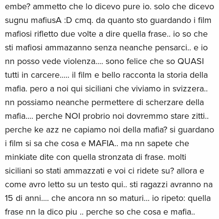
disco 5: il padrino contenuti speciali - 200 min.
Italian
embe? ammetto che lo dicevo pure io. solo che dicevo
il disco 5 extra features comprende: la famiglia: il making of
sugnu mafiusA :D cmq. da quanto sto guardando i film
di 70 min. con i retroscena sulla lavorazione del film, con
Limited Edition, Steelbook, 5 DVDs
Sold out
mafiosi rifletto due volte a dire quella frase.. io so che
Italian
l'inclusione di interviste al cast e alla troupe e dei provini
sti mafiosi ammazanno senza neanche pensarci.. e io
degli attori. scene inedite: 57 min. di scene che non furono
Special Edition, 5 DVDs — (selected)
Sold out
nn posso vede violenza.... sono felice che so QUASI
incluse nel montaggio originale del film e che, disposte in
Italian
ordine cronologico, rappresentano l'ascesa dei Corleone a
tutti in carcere..... il film e bello racconta la storia della
partire dal 1984. dal libro al film: gli appunti di francis ford
mafia. pero a noi qui siciliani che viviamo in svizzera..
Standard edition
Sold out
coppola. le ambientazioni della saga del padrino - dietro le
nn possiamo neanche permettere di scherzare della
Italian
quinte 1971 - la fotografia - le musiche del il padrino - coppola
mafia.... perche NOI probrio noi dovremmo stare zitti..
e puzo: la sceneggiatura - storyboard del il padrino parte 2 e
Standard edition
Sold out
perche ke azz ne capiamo noi della mafia? si guardano
storyboard animati de il padrino
Italian
i film si sa che cosa e MAFIA.. ma nn sapete che
parte 3 - l'albergo genealogico della famiglia corleone - le
minkiate dite con quella stronzata di frase. molti
cerimonie di consegna dei premi oscar - galleria fotografica -
siciliani so stati ammazzati e voi ci ridete su? allora e
trailers - biografie della troupe e dei produttori.
come avro letto su un testo qui.. sti ragazzi avranno na
15 di anni.... che ancora nn so maturi... io ripeto: quella
frase nn la dico piu .. perche so che cosa e mafia..