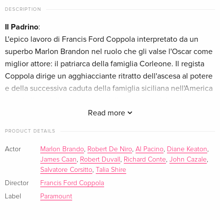
English · UK Version
DESCRIPTION
Il Padrino
:
5 DVDs
Sold out
L'epico lavoro di Francis Ford Coppola interpretato da un
English · US Version
superbo Marlon Brandon nel ruolo che gli valse l'Oscar come
miglior attore: il patriarca della famiglia Corleone. Il regista
50th Anniversary Edition, 3 DVDs
CHF 27.50
Coppola dirige un agghiacciante ritratto dell'ascesa al potere
German
e della successiva caduta della famiglia siciliana nell'America
post-bellica della corruzione, dell'inganno e del tradimento,
3 DVDs
Sold out
German
equilibrando magistralmente il racconto della vita privata dei
Read more
Corleone e i turpi affari criminali nei quali sono coinvolti.
PRODUCT DETAILS
Remastered, 5 DVDs
Sold out
Tratto dal best seller di Mario Puzo e interpretato da attori in
German
ascesa nella loro carriera come Al Pacino, James Caan e
Actor
Marlon Brando
,
Robert De Niro
,
Al Pacino
,
Diane Keaton
,
James Caan
,
Robert Duvall
,
Richard Conte
,
John Cazale
,
Robert Duvall, questo scottante e intelligente film ha ricevuto
Standard edition
Sold out
Salvatore Corsitto
,
Talia Shire
dieci nomination all'Oscar vincendone tre, compreso quello
German
Director
Francis Ford Coppola
per il Miglior film del 1972.
Label
Paramount
Steelbook, 5 DVDs
Sold out
Il Padrino - Parte II
:
German