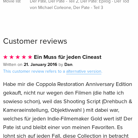
besten Film ausgezeichneten
DER PATE
und
DER PATE, Teil
Movie list
Der Pate
,
Der Pate - Teil 2
,
Der Pate: Epilog - Der Tod
von Michael Corleone
,
Der Pate - Teil 3
II
sowie das gefeierte Ende
MARIO PUZOS DER PATE,
EPILOG: DER TOD VON MICHAEL CORLEONE
.
Die Bonus-
Discs beinhalten sowohl den Kinofilm von DER PATE, Teil III
als auch dessen Schnittfassung von 1991 sowie eine Blu-
Customer reviews
ray mit ganz neuen Bonusmaterialien.
Ergänzt wird diese
Collector's Edition mit exklusiv illustrierten Porträts und
einem Hardcover-Buch mit zahlreichen Fotografien und einer
Ein Muss für jeden Cineast
Einführung von Francis Ford Coppola - alles untergebracht in
21. January 2016
Dan
Written on
by
.
einer wunderschönen Box mit Folienprägung.
This customer review refers to a
alternative version
.
Habe mir die Coppola Restoration Anniversary Edition
gekauft, nicht nur wegen den Filmen (die hatte ich
sowieso schon), weil das Shooting Script (Drehbuch &
Kameraeinstellung, Objektivwahl ) mit dabei war,
welches für jeden Indie-Filmemaker Gold wert ist! Der
Pate ist und bleibt einer von meinen Favoriten. Es
lohnt sich auf jeden Fall, diese Collection in betracht