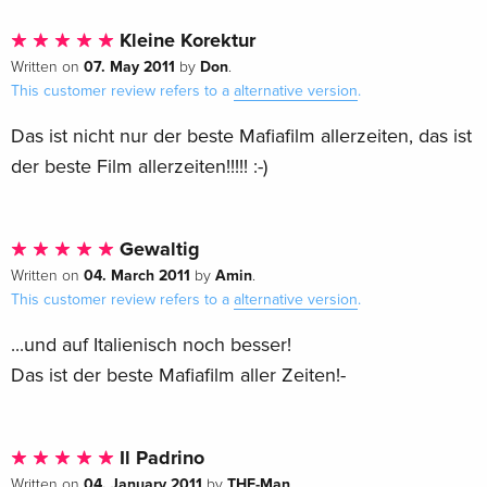
Kleine Korektur
07. May 2011
Don
Written on
by
.
This customer review refers to a
alternative version
.
Das ist nicht nur der beste Mafiafilm allerzeiten, das ist
der beste Film allerzeiten!!!!! :-)
Gewaltig
04. March 2011
Amin
Written on
by
.
This customer review refers to a
alternative version
.
...und auf Italienisch noch besser!
Das ist der beste Mafiafilm aller Zeiten!-
Il Padrino
04. January 2011
THE-Man
Written on
by
.