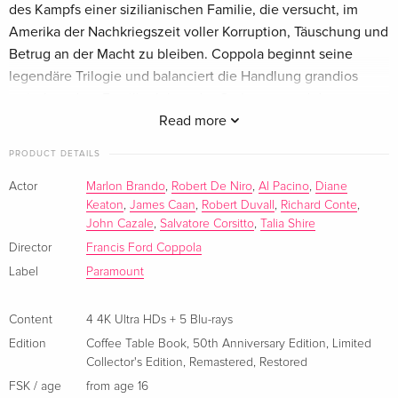
des Kampfs einer sizilianischen Familie, die versucht, im
50th Anniversary Edition, Limited Collector's
CHF 217.50
Edition, 3 4K Ultra HDs + 2 Blu-rays
Amerika der Nachkriegszeit voller Korruption, Täuschung und
English · US Version
Betrug an der Macht zu bleiben. Coppola beginnt seine
legendäre Trilogie und balanciert die Handlung grandios
3 4K Ultra HDs + 4 Blu-rays
CHF 98.50
zwischen dem Familienleben der Corleones und den
German
schmutzigen Mafiageschäften, in die sie verwickelt sind.
Read more
50th Anniversary Edition, 4 4K Ultra HDs + 5
Sold out
PRODUCT DETAILS
Der Pate 2
Blu-rays
German
Don Michael führt jetzt die Familiengeschäfte des Mafia-
Actor
Marlon Brando
,
Robert De Niro
,
Al Pacino
,
Diane
Keaton
,
James Caan
,
Robert Duvall
,
Richard Conte
,
Clans. Rückblicke erinnern immer wieder an Teil 1 und lassen
John Cazale
,
Salvatore Corsitto
,
Talia Shire
Coffee Table Book, 50th Anniversary Edition,
Sold out
eine 70jährige Familienchronik entstehen, die der Corleone-
Limited Collector's Edition, Remastered,
Director
Francis Ford Coppola
Dynastie. Don Michael leitet das Verbrecherimperium noch
Restored, 4 4K Ultra HDs + 5 Blu-rays —
Label
Paramount
rücksichtsloser und härter als sein Vater, doch auch bei ihm
(selected)
German
steht die Zusammengehörigkeit der Familie im Vordergrund.
Content
4 4K Ultra HDs + 5 Blu-rays
4 4K Ultra HDs + Blu-ray
CHF 65.90
Der Pate: Epilog
Edition
Coffee Table Book
,
50th Anniversary Edition
,
Limited
French
CHF 69.50
Im letzten Teil der epischen Corleone-Trilogie verkörpert Al
Collector's Edition
,
Remastered
,
Restored
Pacino erneut die Rolle des mächtigen Clanführers Michael
FSK / age
from age 16