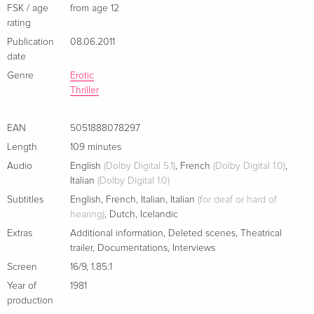
FSK / age
from age 12
rating
Publication
08.06.2011
date
Genre
Erotic
Thriller
EAN
5051888078297
Length
109 minutes
Audio
English
(Dolby Digital 5.1)
,
French
(Dolby Digital 1.0)
,
Italian
(Dolby Digital 1.0)
Subtitles
English
,
French
,
Italian
,
Italian
(for deaf or hard of
hearing)
,
Dutch
,
Icelandic
Extras
Additional information
,
Deleted scenes
,
Theatrical
trailer
,
Documentations
,
Interviews
Screen
16/9
,
1.85:1
Year of
1981
production