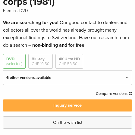
corps (1981)
·
French
DVD
We are searching for you!
Our good contact to dealers and
collectors all over the world has already brought many
exceptional findings to Switzerland. Have our research team
do a search –
non-binding and for free
.
DVD
Blu-ray
4K Ultra HD
(selected)
CHF 19.50
CHF 53.50
6 other versions available
Deluxe Edition
CHF 19.50
Compare versions
English · US Version
Inquiry service
Premium Collection, Blu-ray + DVD
Sold out
English · UK Version
On the wish list
Standard edition
Sold out