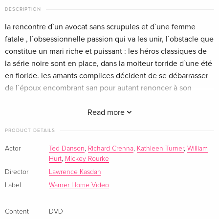
English · US Version
DESCRIPTION
la rencontre d`un avocat sans scrupules et d`une femme
Standard edition
Sold out
fatale , l`obsessionnelle passion qui va les unir, l`obstacle que
German
constitue un mari riche et puissant : les héros classiques de
la série noire sont en place, dans la moiteur torride d`une été
Standard edition — (selected)
Sold out
en floride. les amants complices décident de se débarrasser
French
de l`époux encombrant san pour autant renoncer à son
argent...
Standard edition
Sold out
Italian
la fièvre au corps est un thriller explosif dans la lignée des
Read more
films noirs des années quarante. un imprévisible
PRODUCT DETAILS
Deluxe Edition
Sold out
dénouement vous attend dans cette histoire de sexe et de
Italian
meurtre, interprétée par deux superbes comédiens, william
Actor
Ted Danson
,
Richard Crenna
,
Kathleen Turner
,
William
Hurt
,
Mickey Rourke
hurt et kathleen turner, qui réussissent le difficile pari de
ressusciter le couple bogart-bacall.
Director
Lawrence Kasdan
Label
Warner Home Video
Content
DVD