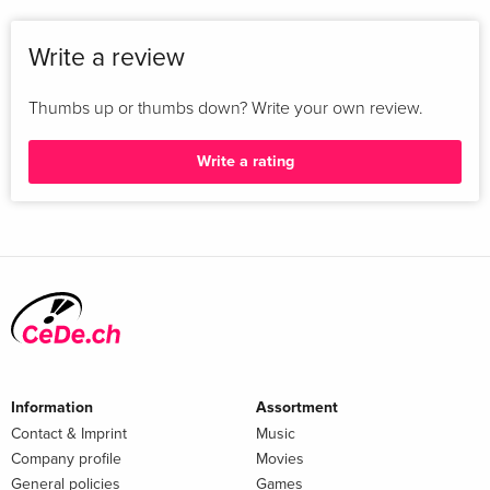
Lass dich von der unglaublichen Grafik in den Bann ziehen
und erlebe die neuen Funktionen der PS.
Write a review
Atemberaubende Spielerlebnisse
Thumbs up or thumbs down? Write your own review.
Entdecke ein intensiveres Gaming-Erlebnis mit
Unterstützung für haptisches Feedback, adaptive Trigger-
Write a rating
Tasten und 3D-Audiotechnologie.
Vertikaler Standfuss separat erhältlich.
*PS5 Digital Edition (Modellgruppe CFI-2100 - Slim). Die CFI-
2100 Modelle sind mit PS5-Zubehör für CFI-2000 Produkte
kompatibel, einschliesslich Konsolen-Cover und Disc-
Laufwerke (separat erhältlich).
Konto für PlayStation Network erforderlich. Es gelten die
Information
Assortment
vollständigen Nutzungsbedingungen -
Contact & Imprint
Music
playstation.com/PSNTerms.
Company profile
Movies
3D-Audio über integrierte TV-Lautsprecher oder
General policies
Games