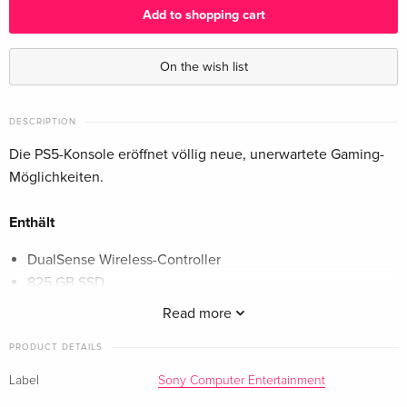
Add to shopping cart
On the wish list
DESCRIPTION
Die PS5-Konsole eröffnet völlig neue, unerwartete Gaming-
Möglichkeiten.
Enthält
DualSense Wireless-Controller
825 GB SSD
2 Horizontal Standfüsse
Read more
HDMI Kabel
PRODUCT DETAILS
Netzkabel
USB-Kabe,
Label
Sony Computer Entertainment
Druckerzeugnisse