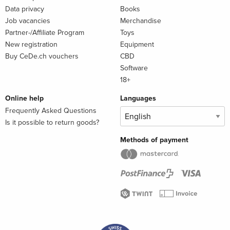
analoge/USB-Stereokopfhörer. Die Konsole muss
Data privacy
Books
eingerichtet worden sein und das neueste Systemsoftware-
Job vacancies
Merchandise
Update ist erforderlich.
Partner-/Affiliate Program
Toys
New registration
Equipment
Buy CeDe.ch vouchers
CBD
Software
18+
Online help
Languages
Frequently Asked Questions
Is it possible to return goods?
Methods of payment