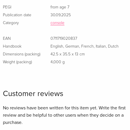
ASTRO's PLAYROOM (vorinstalliertes Spiel)
PEGI
from age 7
Freue dich auf blitzschnelles Laden mit einer ultraschnellen
Publication date
30.09.2025
SSD, eine realistischere Spielerfahrung durch haptisches
Category
console
Feedback, adaptive Trigger-Tasten und 3D-Audio sowie eine
völlig neue Generation unglaublicher PlayStation-Spiele.
EAN
0711719020837
Handbook
English
,
German
,
French
,
Italian
,
Dutch
Die PS5 Digital Edition ist eine vollständig digitale Version
Dimensions (packing)
42.5 x 35.5 x 13 cm
der PS5-Konsole ohne Disc-Laufwerk. Melde dich bei deinem
Weight (packing)
4,000 g
Konto für PlayStation Network an und öffne den PlayStation
Store, um Spiele zu kaufen und herunterzuladen.
Überwältigende Geschwindigkeit
Customer reviews
Nutze die Leistung der speziell angefertigten CPU, GPU und
SSD mit integriertem I/O und erlebe, wie diese PlayStation-
No reviews have been written for this item yet. Write the first
Konsole die Gaming-Welt revolutioniert.
review and be helpful to other users when they decide on a
purchase.
Einzigartige Spiele