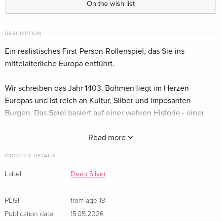
On the wish list
Standard edition
CHF 39.50
French
DESCRIPTION
Standard edition
CHF 39.50
Italian, Spanish
Ein realistisches First-Person-Rollenspiel, das Sie ins
mittelalterliche Europa entführt.
Wir schreiben das Jahr 1403. Böhmen liegt im Herzen
Europas und ist reich an Kultur, Silber und imposanten
Burgen. Das Spiel basiert auf einer wahren Historie - einer
Geschichte über Könige, Erben, ein Königreich,
Belagerungen und blutige Schlachten. Kaiser Karl IV. ist tot
Read more
und sein ältester Sohn Wenzel IV. wird zum König von
PRODUCT DETAILS
Böhmen. Wenzels erzürnter Halbbruder Sigismund nimmt ihn
gefangen und fällt mit seiner mächtigen Streitmacht in das
Label
Deep Silver
Land ein.
PEGI
from age 18
Beginnen Sie ihr Abenteuer als bescheidener Sohn eines
Publication date
15.05.2026