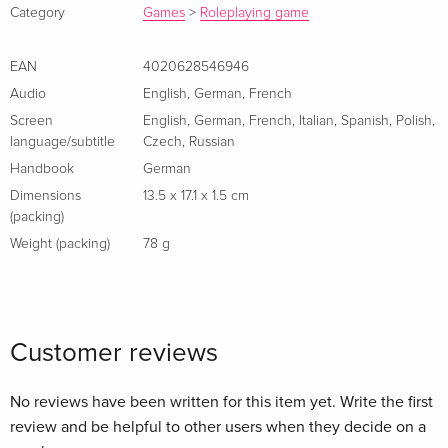
Schmieds, der als einziger die Zerstörungswut einer
Category
Games
>
Roleplaying game
Söldnerarmee überlebt hat, die ohne Gnade ihre Heimat
vernichtet und ihre Familie ermordet hat. Ihr Leben wurde
EAN
4020628546946
auf den Kopf gestellt und Sie schwören, ihre Familie zu
Audio
English
,
German
,
French
rächen.
Screen
English
,
German
,
French
,
Italian
,
Spanish
,
Polish
,
language/subtitle
Czech
,
Russian
Erfreuen Sie sich an den detailreichen rekonstruierten
Handbook
German
Landschaften des 15. Jahrhunderts. Führen Sie authentische
Dimensions
13.5 x 17.1 x 1.5 cm
Waffen, wie sie von Rittern dieser Epoche getragen wurden
(packing)
und nehmen Sie an epischen Schlachten und Belagerungen
Weight (packing)
78 g
teil, die sich in Mitteleuropa zugetragen haben.
Erleben Sie ein packendes actiongeladenes Abenteuer und
realistisches Rollenspiel, mit einer nicht linearen Story und
Customer reviews
einem revolutionärem First-Person Nahkampfsystem,
angesiedelt im mittelalterlichen Europa.
No reviews have been written for this item yet. Write the first
review and be helpful to other users when they decide on a
Erfreuen Sie sich an einer endlosen Fülle an Möglichkeiten: