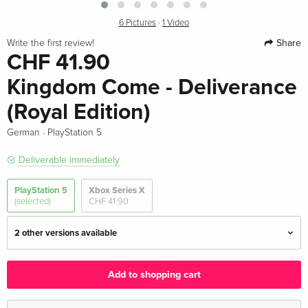
6 Pictures
·
1 Video
Share
Write the first review!
CHF 41.90
Kingdom Come - Deliverance
(Royal Edition)
·
German
PlayStation 5
Deliverable immediately
PlayStation 5
Xbox Series X
(selected)
CHF 41.90
2 other versions available
Standard edition — (selected)
CHF 41.90
Add to shopping cart
German