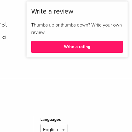
Write a review
rst
Thumbs up or thumbs down? Write your own
review.
 a
Write a rating
Languages