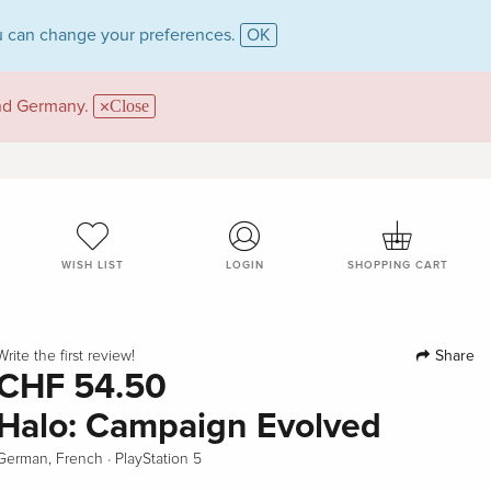
 can change your preferences.
OK
and Germany.
Close
WISH LIST
LOGIN
SHOPPING CART
Share
Write the first review!
CHF 54.50
Halo: Campaign Evolved
·
German, French
PlayStation 5