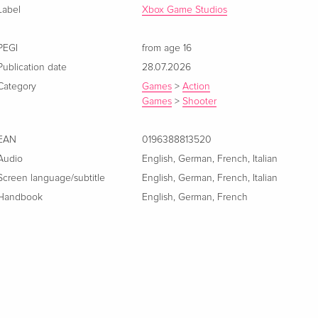
Label
Xbox Game Studios
PEGI
from age 16
Publication date
28.07.2026
Category
Games
>
Action
Games
>
Shooter
EAN
0196388813520
Audio
English
,
German
,
French
,
Italian
Screen language/subtitle
English
,
German
,
French
,
Italian
Handbook
English
,
German
,
French