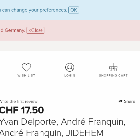
 can change your preferences.
OK
and Germany.
Close
WISH LIST
LOGIN
SHOPPING CART
Share
Write the first review!
CHF 17.50
Yvan Delporte, André Franquin,
André Franquin, JIDEHEM