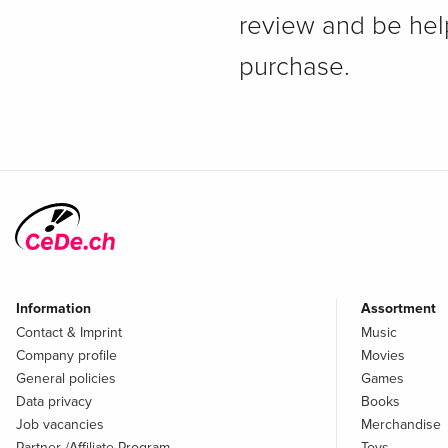
review and be hel
purchase.
Information
Assortment
Contact & Imprint
Music
Company profile
Movies
General policies
Games
Data privacy
Books
Job vacancies
Merchandise
Partner-/Affiliate Program
Toys