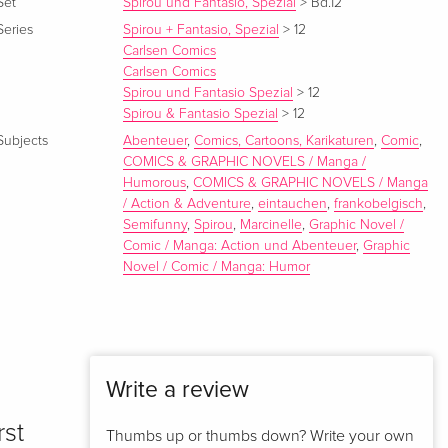
Set
Spirou und Fantasio, Spezial
>
Bd.12
Series
Spirou + Fantasio, Spezial
>
12
Carlsen Comics
Carlsen Comics
Spirou und Fantasio Spezial
>
12
Spirou & Fantasio Spezial
>
12
Subjects
Abenteuer
,
Comics, Cartoons, Karikaturen
,
Comic
,
COMICS & GRAPHIC NOVELS / Manga /
Humorous
,
COMICS & GRAPHIC NOVELS / Manga
/ Action & Adventure
,
eintauchen
,
frankobelgisch
,
Semifunny
,
Spirou
,
Marcinelle
,
Graphic Novel /
Comic / Manga: Action und Abenteuer
,
Graphic
Novel / Comic / Manga: Humor
Write a review
rst
Thumbs up or thumbs down? Write your own