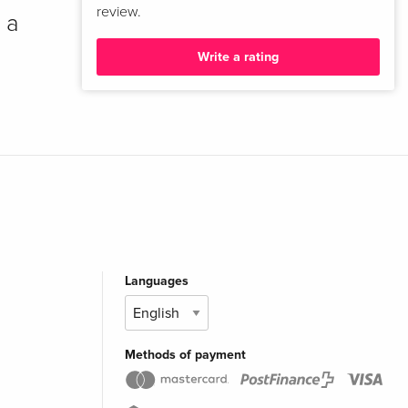
review.
 a
Write a rating
Languages
Methods of payment