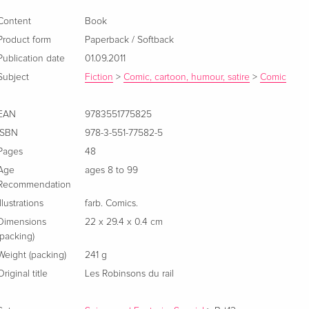
Content
Book
Product form
Paperback / Softback
Publication date
01.09.2011
Subject
Fiction
>
Comic, cartoon, humour, satire
>
Comic
EAN
9783551775825
ISBN
978-3-551-77582-5
Pages
48
Age
ages 8 to 99
Recommendation
Illustrations
farb. Comics.
Dimensions
22 x 29.4 x 0.4 cm
(packing)
Weight (packing)
241 g
Original title
Les Robinsons du rail