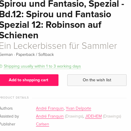
Spirou und Fantasio, Spezial -
Bd.12: Spirou und Fantasio
Spezial 12: Robinson auf
Schienen
Ein Leckerbissen für Sammler
·
German
Paperback / Softback
Shipping usually within 1 to 3 working days
Add to shopping cart
On the wish list
PRODUCT DETAILS
Authors
André Franquin
,
Yvan Delporte
Assisted by
André Franquin
(Drawings)
,
JIDEHEM
(Drawings)
Publisher
Carlsen