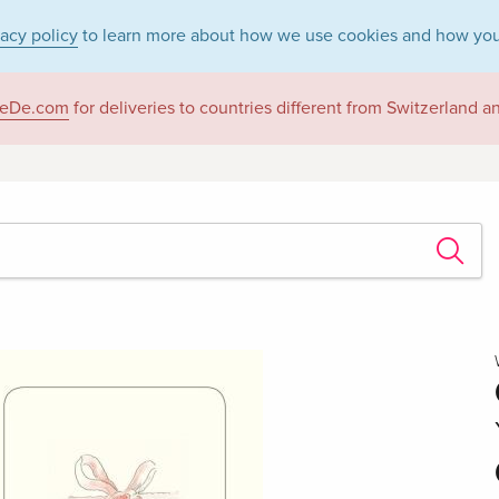
vacy policy
to learn more about how we use cookies and how you
eDe.com
for deliveries to countries different from Switzerland 