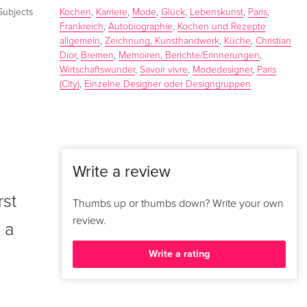
Subjects
Kochen
,
Karriere
,
Mode
,
Glück
,
Lebenskunst
,
Paris
,
Frankreich
,
Autobiographie
,
Kochen und Rezepte
allgemein
,
Zeichnung, Kunsthandwerk
,
Küche
,
Christian
Dior
,
Bremen
,
Memoiren, Berichte/Erinnerungen
,
Wirtschaftswunder
,
Savoir vivre
,
Modedesigner
,
Paris
(City)
,
Einzelne Designer oder Designgruppen
Write a review
rst
Thumbs up or thumbs down? Write your own
review.
 a
Write a rating