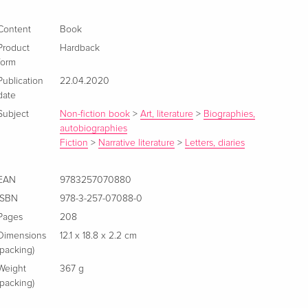
Content
Book
Product
Hardback
form
Publication
22.04.2020
date
Subject
Non-fiction book
>
Art, literature
>
Biographies,
autobiographies
Fiction
>
Narrative literature
>
Letters, diaries
EAN
9783257070880
ISBN
978-3-257-07088-0
Pages
208
Dimensions
12.1 x 18.8 x 2.2 cm
(packing)
Weight
367 g
(packing)