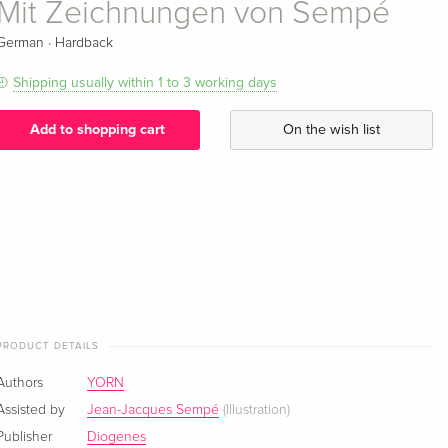
Mit Zeichnungen von Sempé
·
German
Hardback
Shipping usually within 1 to 3 working days
Add to shopping cart
On the wish list
PRODUCT DETAILS
Authors
YORN
Assisted by
Jean-Jacques Sempé
(Illustration)
Publisher
Diogenes