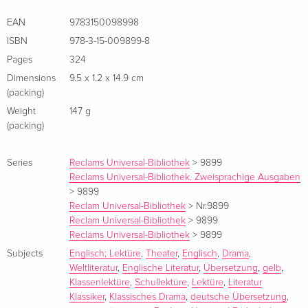
Die Übersetzung ist eine Gemeinschaftsarbeit von Berthold
EAN
9783150098998
Bieker, Hanno Bolte, Dieter Hamblock, Theo Klamt und
ISBN
978-3-15-009899-8
Reinhard Rahmlow.
Pages
324
Dimensions
9.5 x 1.2 x 14.9 cm
(packing)
Weight
147 g
(packing)
Series
Reclams Universal-Bibliothek
>
9899
Reclams Universal-Bibliothek. Zweisprachige Ausgaben
>
9899
Reclam Universal-Bibliothek
>
Nr.9899
Reclam Universal-Bibliothek
>
9899
Reclams Universal-Bibliothek
>
9899
Subjects
Englisch; Lektüre
,
Theater
,
Englisch
,
Drama
,
Weltliteratur
,
Englische Literatur
,
Übersetzung
,
gelb
,
Klassenlektüre
,
Schullektüre
,
Lektüre
,
Literatur
Klassiker
,
Klassisches Drama
,
deutsche Übersetzung
,