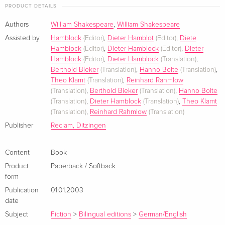
PRODUCT DETAILS
William Shakespeare (1564-1616) gilt als einer der größten
Authors
William Shakespeare
,
William Shakespeare
Dichter und Dramatiker der Weltgeschichte. Er verfasste
Assisted by
Hamblock
(Editor)
,
Dieter Hamblot
(Editor)
,
Diete
zahlreiche Dramen, Tragödien, Komödien und Gedichte, mit
Hamblock
(Editor)
,
Dieter Hamblock
(Editor)
,
Dieter
denen er schon zu Lebzeiten Anerkennung und Wohlstand
Hamblock
(Editor)
,
Dieter Hamblock
(Translation)
,
errang. Aber erst in den folgenden Jahrhunderten wurde er
Berthold Bieker
(Translation)
,
Hanno Bolte
(Translation)
,
zum Prototypen des literarischen Genies, ohne den die
Theo Klamt
(Translation)
,
Reinhard Rahmlow
(Translation)
,
Berthold Bieker
(Translation)
,
Hanno Bolte
Entwicklung der neueren Literatur von Goethe über Brecht
(Translation)
,
Dieter Hamblock
(Translation)
,
Theo Klamt
bis in die Gegenwart hinein undenkbar ist.
(Translation)
,
Reinhard Rahmlow
(Translation)
Summary
Publisher
Reclam, Ditzingen
Content
Book
Eines der umstrittensten Stücke Shakespeares, gewiß sein
Product
Paperback / Softback
patriotischstes, durchdrungen vom politischen Geist der
form
Tudorzeit, im nationalen Bewußtsein der Engländer lebendig
Publication
01.01.2003
bis heute: »this star of England», King Henry V.
date
Subject
Fiction
>
Bilingual editions
>
German/English