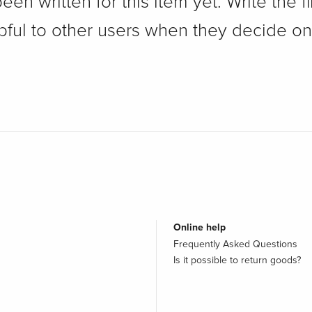
n written for this item yet. Write the fi
pful to other users when they decide on
Online help
Frequently Asked Questions
Is it possible to return goods?