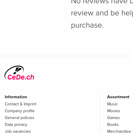
No reviews have bee
review and be hel
purchase.
Information
Assortment
Contact & Imprint
Music
Company profile
Movies
General policies
Games
Data privacy
Books
Job vacancies
Merchandise