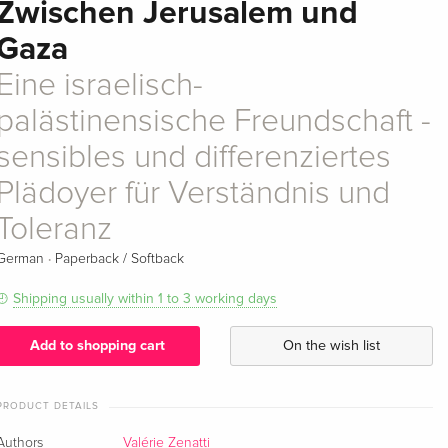
Zwischen Jerusalem und
Gaza
Eine israelisch-
palästinensische Freundschaft -
sensibles und differenziertes
Plädoyer für Verständnis und
Toleranz
·
German
Paperback / Softback
Shipping usually within 1 to 3 working days
Add to shopping cart
On the wish list
PRODUCT DETAILS
Authors
Valérie Zenatti