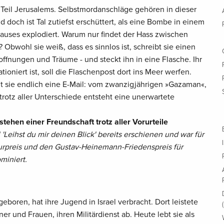
hen Teil Jerusalems. Selbstmordanschläge gehören in dieser
d doch ist Tal zutiefst erschüttert, als eine Bombe in einem
Hauses explodiert. Warum nur findet der Hass zwischen
? Obwohl sie weiß, dass es sinnlos ist, schreibt sie einen
Hoffnungen und Träume - und steckt ihn in eine Flasche. Ihr
tioniert ist, soll die Flaschenpost dort ins Meer werfen.
sie endlich eine E-Mail: vom zwanzigjährigen »Gazaman«,
 trotz aller Unterschiede entsteht eine unerwartete
tehen einer Freundschaft trotz aller Vorurteile
'Leihst du mir deinen Blick' bereits erschienen und war für
urpreis und den Gustav-Heinemann-Friedenspreis für
miniert.
geboren, hat ihre Jugend in Israel verbracht. Dort leistete
er und Frauen, ihren Militärdienst ab. Heute lebt sie als