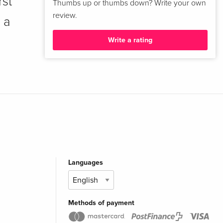
rst
Thumbs up or thumbs down? Write your own
review.
 a
Write a rating
Languages
Methods of payment