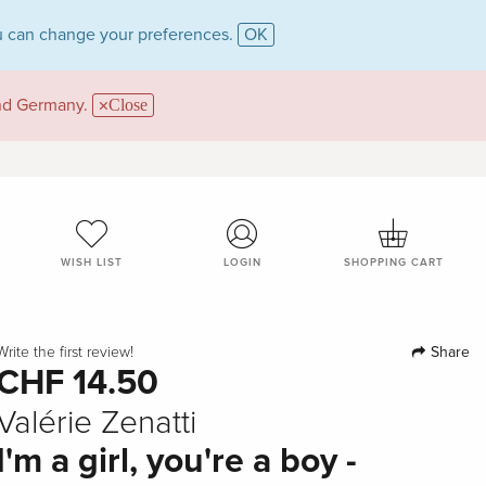
 can change your preferences.
OK
and Germany.
Close
WISH LIST
LOGIN
SHOPPING CART
Share
Write the first review!
CHF 14.50
Valérie Zenatti
I'm a girl, you're a boy -