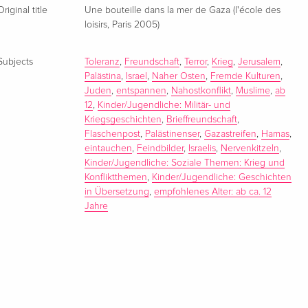
Original title
Une bouteille dans la mer de Gaza (l'école des
loisirs, Paris 2005)
Subjects
Toleranz
,
Freundschaft
,
Terror
,
Krieg
,
Jerusalem
,
Palästina
,
Israel
,
Naher Osten
,
Fremde Kulturen
,
Juden
,
entspannen
,
Nahostkonflikt
,
Muslime
,
ab
12
,
Kinder/Jugendliche: Militär- und
Kriegsgeschichten
,
Brieffreundschaft
,
Flaschenpost
,
Palästinenser
,
Gazastreifen
,
Hamas
,
eintauchen
,
Feindbilder
,
Israelis
,
Nervenkitzeln
,
Kinder/Jugendliche: Soziale Themen: Krieg und
Konfliktthemen
,
Kinder/Jugendliche: Geschichten
in Übersetzung
,
empfohlenes Alter: ab ca. 12
Jahre