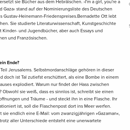
rsetzt sie Bücher aus dem Hebräischen. ›I'm a girl, you're a
 Gaza‹ stand auf der Nominierungsliste des Deutschen
es Gustav-Heinemann-Friedenspreises.Bernadette Ott lebt
chen. Sie studierte Literaturwissenschaft, Kunstgeschichte
t Kinder- und Jugendbücher, aber auch Essays und
hen und Französischen.
ein Ende?
hen Teil Jerusalems. Selbstmordanschläge gehören in dieser
d doch ist Tal zutiefst erschüttert, als eine Bombe in einem
Hauses explodiert. Warum nur findet der Hass zwischen
? Obwohl sie weiß, dass es sinnlos ist, schreibt sie einen
Hoffnungen und Träume - und steckt ihn in eine Flasche. Ihr
tioniert ist, soll die Flaschenpost dort ins Meer werfen.
sie endlich eine E-Mail: vom zwanzigjährigen »Gazaman«,
 trotz aller Unterschiede entsteht eine unerwartete