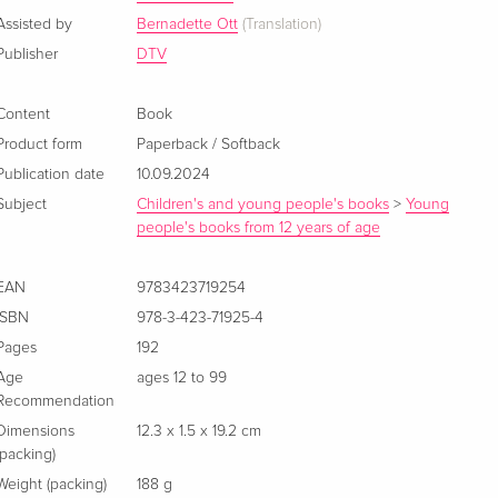
Assisted by
Bernadette Ott
(Translation)
Publisher
DTV
Content
Book
Product form
Paperback / Softback
Publication date
10.09.2024
Subject
Children's and young people's books
>
Young
people's books from 12 years of age
EAN
9783423719254
ISBN
978-3-423-71925-4
Pages
192
Age
ages 12 to 99
Recommendation
Dimensions
12.3 x 1.5 x 19.2 cm
(packing)
Weight (packing)
188 g