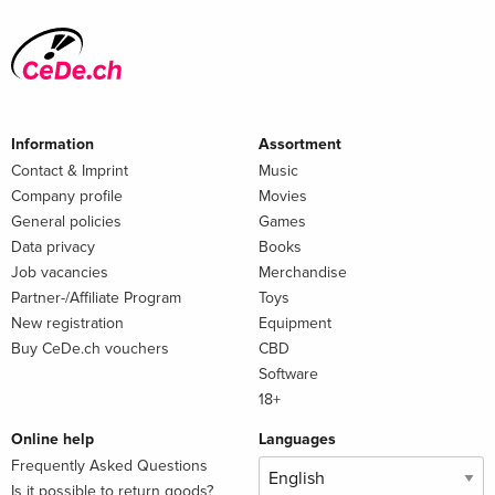
Information
Assortment
Contact & Imprint
Music
Company profile
Movies
General policies
Games
Data privacy
Books
Job vacancies
Merchandise
Partner-/Affiliate Program
Toys
New registration
Equipment
Buy CeDe.ch vouchers
CBD
Software
18+
Online help
Languages
Frequently Asked Questions
Is it possible to return goods?