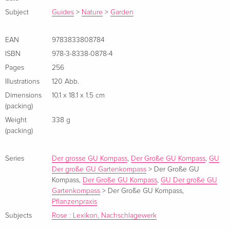
About the author
Subject
Guides
>
Nature
>
Garden
Ute Bauer absolvierte nach dem Studium der
Gartenbauwissenschaften ein Volontariat bei der Zeitschrift
EAN
9783833808784
"mein schöner Garten". Seit 1992 arbeitet sie als freie
ISBN
978-3-8338-0878-4
Journalistin zu verschiedenen Gartenthemen für diverse
Pages
256
Gartenzeitschriften und TV-Redaktionen, als Texterin für PR-
Illustrations
120 Abb.
Agenturen und als Buchautorin.
Dimensions
10.1 x 18.1 x 1.5 cm
(packing)
Weight
338 g
(packing)
Series
Der grosse GU Kompass
,
Der Große GU Kompass
,
GU
Der große GU Gartenkompass
>
Der Große GU
Kompass
,
Der Große GU Kompass
,
GU Der große GU
Gartenkompass
>
Der Große GU Kompass
,
Pflanzenpraxis
Subjects
Rose : Lexikon, Nachschlagewerk