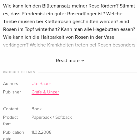
Wie kann ich den Blütenansatz meiner Rose fördern? Stimmt
es, dass Pferdemist ein guter Rosendünger ist? Welche
Triebe müssen bei Kletterrosen geschnitten werden? Sind
Rosen im Topf winterhart? Kann man alle Hagebutten essen?
Wie kann ich die Haltbarkeit von Rosen in der Vase
verlängern? Welche Krankheiten treten bei Rosen besonders
häufig auf? Diese und viele andere Fragen, die sich im
täglichen Umgang mit Rosen stellen, beantwortet Ute Bauer
Read more
im großen GU Kompass 300 Fragen zu Rosen kompetent
PRODUCT DETAILS
und einfühlsam. Ob Pflanzen, Pflegen, Verwenden oder
geeignete Sorten auswählen: Das kompakte
Authors
Ute Bauer
Nachschlagewerk bietet eine Fülle praktischer Tipps, die
Publisher
Gräfe & Unzer
helfen, Rosen im Garten, auf dem Balkon oder im Zimmer
rundum gesund und schön zu halten. Sortiert nach 5
Content
Book
Themenbereichen werden die Fragen innerhalb der
Product
Paperback / Softback
Bereiche alphabetisch nach Schlagworten geordnet. Und als
form
Extra: Die schönsten Rosensorten für den Garten.
Publication
11.02.2008
date