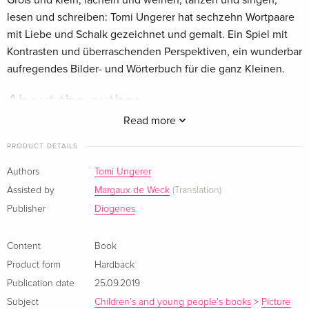
Groß und klein, lächeln und weinen, tanzen und singen,
lesen und schreiben: Tomi Ungerer hat sechzehn Wortpaare
mit Liebe und Schalk gezeichnet und gemalt. Ein Spiel mit
Kontrasten und überraschenden Perspektiven, ein wunderbar
aufregendes Bilder- und Wörterbuch für die ganz Kleinen.
About the author
Read more
Tomi Ungerer, geboren am 28. November 1931 in Straßburg,
verpatzte die Reifeprüfung, trampte dafür durch ganz Europa
PRODUCT DETAILS
und veröffentlichte erste Zeichnungen im ›Simplicissimus‹. In
Authors
Tomi Ungerer
New York begann sein unaufhaltsamer Aufstieg als Illustrator,
Assisted by
Margaux de Weck
(Translation)
Kinderbuchautor, Zeichner und Maler. Seine Bilderbücher,
Publisher
Diogenes
etwa ›Die drei Räuber‹ oder ›Der Mondmann‹, sind moderne
Klassiker. Tomi Ungerer starb 2019 in Cork, Irland.
Content
Book
Summary
Product form
Hardback
Publication date
25.09.2019
Groß und klein, lächeln und weinen, tanzen und singen,
Subject
Children's and young people's books
>
Picture
lesen und schreiben: Tomi Ungerer hat sechzehn Wortpaare