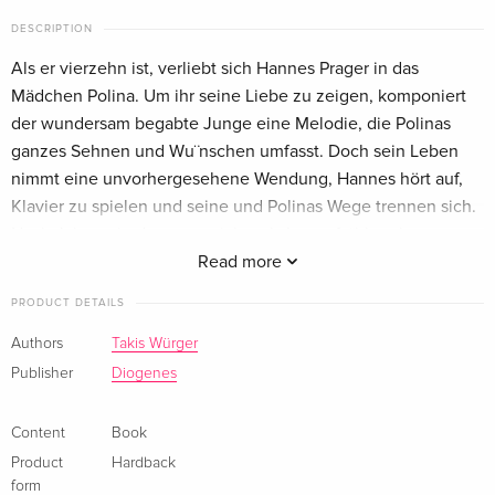
DESCRIPTION
Als er vierzehn ist, verliebt sich Hannes Prager in das
Mädchen Polina. Um ihr seine Liebe zu zeigen, komponiert
der wundersam begabte Junge eine Melodie, die Polinas
ganzes Sehnen und Wu¨nschen umfasst. Doch sein Leben
nimmt eine unvorhergesehene Wendung, Hannes hört auf,
Klavier zu spielen und seine und Polinas Wege trennen sich.
Nach Jahren, in denen er nichts als Leere fu¨hlt, erkennt
Hannes: Er muss Polina wiederfinden. Und das Einzige,
Read more
womit er sie erreichen kann, ist ihre Melodie.
PRODUCT DETAILS
About the author
Authors
Takis Würger
Publisher
Diogenes
Takis Würger, geboren 1985, studierte Ideengeschichte in
Cambridge. Für das Nachrichtenmagazin
Der Spiegel
Content
Book
berichtete er aus Afghanistan, Libyen und dem Irak. Seit
2020 ist er freier Autor. Seine Romane
Product
Hardback
Der Club
und
Stella
form
waren Bestseller und sind in viele Sprachen übersetzt. Takis