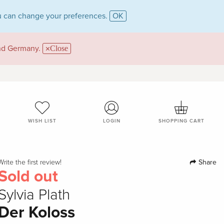
 can change your preferences.
OK
and Germany.
Close
WISH LIST
LOGIN
SHOPPING CART
Share
Write the first review!
Sold out
Sylvia Plath
Der Koloss