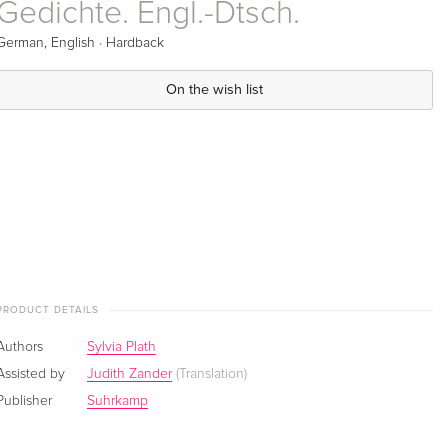
Gedichte. Engl.-Dtsch.
·
German, English
Hardback
On the wish list
PRODUCT DETAILS
Authors
Sylvia Plath
Assisted by
Judith Zander
(Translation)
Publisher
Suhrkamp