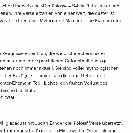
tscher Übersetzung »Der Koloss« – Sylvia Plath‘ erster und
iten. Ihre Verse erzählen von einer Welt, die düster ist
 zwischen Irrenhaus, Mythos und Märchen eine Frau um eine
he Zeugnisse einer Frau, die weibliche Rollenmuster
und aufgrund ihrer sprachlichen Geformtheit auch gut
tehen noch immer aktuell. Sie sind voller mythologischer
rischer Bezüge, sie umkreisen die enge Liebes- und
ichter-Ehemann Ted Hughes, den frühen Verlust des
hische Labilität.«
02.2014
llig adäquat hat Judith Zander die 'Koloss'-Verse übersetzt.
g' und 'rattengescheit' oder den Mischworten 'Sonnenklinge'