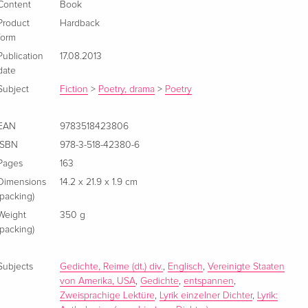
Content
Book
Product
Hardback
form
Publication
17.08.2013
date
Subject
Fiction
>
Poetry, drama
>
Poetry
EAN
9783518423806
ISBN
978-3-518-42380-6
Pages
163
Dimensions
14.2 x 21.9 x 1.9 cm
(packing)
Weight
350 g
(packing)
Subjects
Gedichte, Reime (dt.) div.
,
Englisch
,
Vereinigte Staaten
von Amerika, USA
,
Gedichte
,
entspannen
,
Zweisprachige Lektüre
,
Lyrik einzelner Dichter
,
Lyrik: