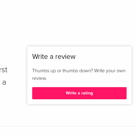
Write a review
rst
Thumbs up or thumbs down? Write your own
review.
 a
Write a rating