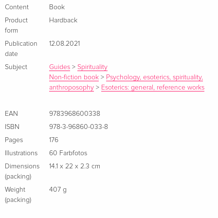
Content
Book
Product
Hardback
form
Publication
12.08.2021
date
Subject
Guides
>
Spirituality
Non-fiction book
>
Psychology, esoterics, spirituality,
anthroposophy
>
Esoterics: general, reference works
EAN
9783968600338
Susanne Krämer gelang es durch den Schmananismus, sich
ISBN
978-3-96860-033-8
aus Krankheit und einer tiefen persönlichen Krise zu
Pages
176
befreien und den Weg zu innerem Frieden und tiefer
Illustrations
60 Farbfotos
Gelassenheit zu finden. Heute lebt die vierfache Mutter als
Dimensions
14.1 x 22 x 2.3 cm
Heilpraktikerin, Naturritualfrau und spirituelle Beraterin auf
(packing)
einem alten Bergbauernhof im Kärtner Mölltal (Österreich).
Weight
407 g
(packing)