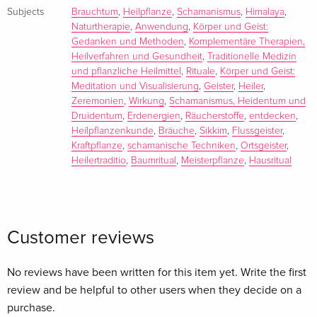
Summary
Subjects
Brauchtum
,
Heilpflanze
,
Schamanismus
,
Himalaya
,
Naturtherapie
,
Anwendung
,
Körper und Geist:
Gedanken und Methoden
,
Komplementäre Therapien,
Eines Nachts träumt Susanne Krämer, erfahrende Ritualfrau
Heilverfahren und Gesundheit
,
Traditionelle Medizin
und spirituelle Heilerin, dass ein alter Schamane aus der
und pflanzliche Heilmittel
,
Rituale
,
Körper und Geist:
indischen Provinz Sikkim sie ruft, um sein Wissen mit ihr zu
Meditation und Visualisierung
,
Geister
,
Heiler
,
teilen. Daraufhin reist sie tatsächlich in den Himalaya und
Zeremonien
,
Wirkung
,
Schamanismus, Heidentum und
trifft dort auf das alte Volk der Leptcha und der Gurung. Ihr
Druidentum
,
Erdenergien
,
Räucherstoffe
,
entdecken
,
einzigartiger Bericht gibt tiefe Einblicke in die Lebensweise
Heilpflanzenkunde
,
Bräuche
,
Sikkim
,
Flussgeister
,
Kraftpflanze
,
schamanische Techniken
,
Ortsgeister
,
dieser Menschen, ihre Verbindung mit den Geistern, ihre
Heilertraditio
,
Baumritual
,
Meisterpflanze
,
Hausritual
Naturzeremonien und das Wirken der letzten Schamanen
dieser abgelegenen Region. Die Leser*innen erfahren
Unglaubliches über die Kraft uralter Rituale und Bräuche und
lernen, wie man sie für unser modernes Leben nutzt.
Customer reviews
No reviews have been written for this item yet. Write the first
review and be helpful to other users when they decide on a
purchase.