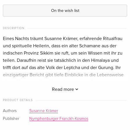
On the wish list
DESCRIPTION
Eines Nachts träumt Susanne Krämer, erfahrende Ritualfrau
und spirituelle Heilerin, dass ein alter Schamane aus der
indischen Provinz Sikkim sie ruft, um sein Wissen mit ihr zu
teilen. Daraufhin reist sie tatsächlich in den Himalaya und
trifft dort auf das alte Volk der Leptcha und der Gurung. Ihr
einzigartiger Bericht gibt tiefe Einblicke in die Lebensweise
dieser Menschen, ihre Verbindung mit den Geistern, ihre
Naturzeremonien und das Wirken der letzten Schamanen
Read more
dieser abgelegenen Region. Die Leser*innen erfahren
PRODUCT DETAILS
Unglaubliches über die Kraft uralter Rituale und Bräuche und
lernen, wie man sie für unser modernes Leben nutzt.
Authors
Susanne Krämer
Publisher
Nymphenburger Franckh-Kosmos
About the author