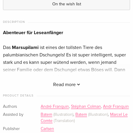
On the wish list
DESCRIPTION
Abenteuer für Leseanfänger
Das
Marsupilami
ist eines der tollsten Tiere des
palumbianischen Dschungels! Es ist super intelligent, super
stark und es kann super wütend werden, wenn jemand
seiner Familie oder dem Dschungel etwas Böses will. Dann
macht es aus seinem
acht Meter langen Schwanz
eine
Keule und verteilt Beulen für die Bösewichte!
Read more
PRODUCT DETAILS
Conquistadoren in Palumbien
Authors
André Franquin
,
Stéphan Colman
,
Andr Franquin
Was für eine Enttäuschung! Der
Autor
und der
Zeichner
der
Assisted by
Batem
(Illustration)
,
Batem
(Illustration)
,
Marcel Le
Marsupilami-Comics
Comte
sind in den Dschungel gekommen, um
(Translation)
die neuesten Geschichten über die
Marsus
zu hören. Doch
Publisher
Carlsen