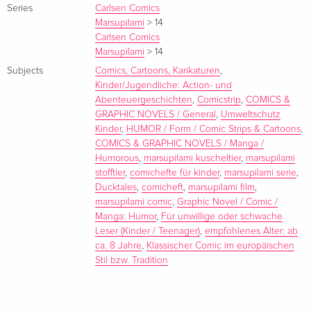
Series
Carlsen Comics
Marsupilami
>
14
Carlsen Comics
Marsupilami
>
14
André Franquin ist neben Hergé der wichtigste stilprägende
Subjects
Comics, Cartoons, Karikaturen
,
Comic-Zeichner Europas. Franquin wurde 1924 in Brüssel
Kinder/Jugendliche: Action- und
geboren. Nachdem er zuvor die Académie St.-Luc besucht
Abenteuergeschichten
,
Comicstrip
,
COMICS &
hatte, begann er im Alter von 23 Jahren die Titelseite für das
GRAPHIC NOVELS / General
,
Umweltschutz
Kinder
,
HUMOR / Form / Comic Strips & Cartoons
,
belgische Magazin "Spirou" zu zeichnen. "Spirou und
COMICS & GRAPHIC NOVELS / Manga /
Fantasio" war 1938 von Rob-Vel erdacht und seit 1944 von
Humorous
,
marsupilami kuscheltier
,
marsupilami
Jijé betreut worden, doch erst Franquin, der als dritter
stofftier
,
comichefte für kinder
,
marsupilami serie
,
Zeichner der Serie 1946 mit der Kurzgeschichte "Der Panzer"
Ducktales
,
comicheft
,
marsupilami film
,
seinen Einstand gab, verlieh ihr einen eigenen Charakter.
marsupilami comic
,
Graphic Novel / Comic /
Dies lag vor allem daran, dass Franquin um seine beiden
Manga: Humor
,
Für unwillige oder schwache
Leser (Kinder / Teenager)
,
empfohlenes Alter: ab
schon existierenden Hauptfiguren herum ein kleines
ca. 8 Jahre
,
Klassischer Comic im europäischen
Universum an bemerkenswerten Nebenfiguren aufbaute. Die
Stil bzw. Tradition
wichtigste Neuschöpfung Franquins war sicherlich das
Marsupilami, das am 31. Januar 1952 erstmals in Erscheinung
trat, bald darauf gefolgt von dem fiktiven Büroboten Gaston,