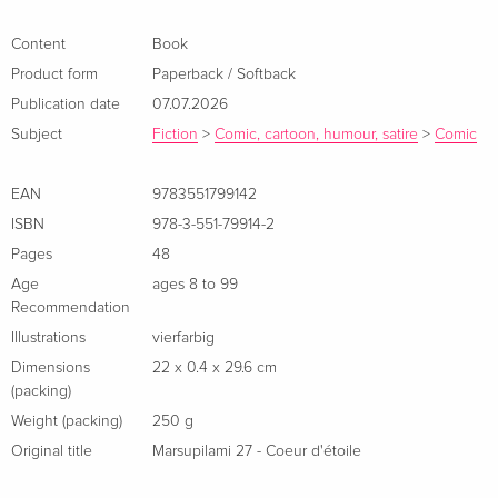
das Nest ist leer, die ganze
Marsu-Familie
ist zu einem
unbekannten Ziel aufgebrochen. Zum Glück gibt es ja die
Content
Book
Chahutas
, die den
Autor
ermuntern, sich schöne
Product form
Paperback / Softback
Geschichten über das »
Marsupilcoatl
« auszudenken und
Publication date
07.07.2026
damit das Dorf zu erfreuen. In der Zwischenzeit machen die
Subject
Fiction
>
Comic, cartoon, humour, satire
>
Comic
Marsupilamis
eine weite und gefährliche Reise zum
geheimnisvollen
Sternenherz
...
EAN
9783551799142
ISBN
978-3-551-79914-2
Mit dem Marsupilami macht das Lesen lernen richtig Spaß!
Pages
48
About the author
Age
ages 8 to 99
Recommendation
Illustrations
vierfarbig
Dimensions
22 x 0.4 x 29.6 cm
(packing)
Weight (packing)
250 g
Original title
Marsupilami 27 - Coeur d'étoile