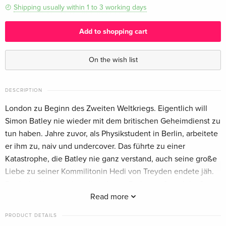
Shipping usually within 1 to 3 working days
Add to shopping cart
On the wish list
DESCRIPTION
London zu Beginn des Zweiten Weltkriegs. Eigentlich will
Simon Batley nie wieder mit dem britischen Geheimdienst zu
tun haben. Jahre zuvor, als Physikstudent in Berlin, arbeitete
er ihm zu, naiv und undercover. Das führte zu einer
Katastrophe, die Batley nie ganz verstand, auch seine große
Liebe zu seiner Kommilitonin Hedi von Treyden endete jäh.
Doch der Krieg ändert alles. Agent Batley stößt auf die Spur
einer neuen Waffe der Deutschen, von nie gekannter
Read more
Zerstörungskraft. Bald darauf, instruiert von Niels Bohr und
PRODUCT DETAILS
Rudolf Heß, reist er als Spion nach Lissabon - und schließlich