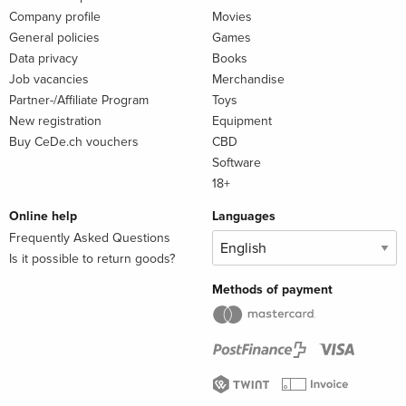
einer persönlichen Mission: Er will Hedi wiederfinden und
Company profile
Movies
endlich klären, was damals in Berlin geschah.
General policies
Games
Data privacy
Books
Job vacancies
Merchandise
Partner-/Affiliate Program
Toys
Steffen Kopetzkys spannungsvoller Roman erzählt von der
New registration
Equipment
Jagd nach der Atomtechnik, der Spur eines Phantoms – und
Buy CeDe.ch vouchers
CBD
einem Mann, der zwischen Schuld, Liebe und Hoffnung
Software
steht.
18+
Online help
Languages
Foreword
Frequently Asked Questions
Is it possible to return goods?
Methods of payment
«Steffen Kopetzky gehört zu den wichtigsten deutschen
Schriftstellern unserer Zeit.»
Berliner Zeitung
Additional text