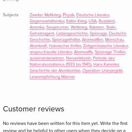
Monschau
stand monatelang auf der
Spiegel
Subjects
Zweiter Weltkrieg
,
Physik
,
Deutsche Literatur
,
Gegenwartsliteratur
,
Kalter Krieg
,
USA
,
Russland
,
-Bestsellerliste, ebenso wie
Amerika
,
Sowjetunion
,
Weltkrieg
,
Raketen
,
Stalin
,
Risiko
Geheimagent
,
Liebesgeschichte
,
Spionage
,
Deutsche
, der für den Deutschen Buchpreis nominiert war. Zuletzt
Geschichte
,
Spionagethriller
,
Atomwaffen
,
Monschau
,
erschien der Roman
Atomkraft
,
historischer thriller
,
Zeitgenössische Literatur
,
Atom
anspruchsvolle Literatur
,
Atomwaffe
,
Spionage Thriller
,
auseinandersetzen
,
Nervenkitzeln
,
Periode des
(2025), über den
Nationalsozialismus (1933 bis 1945)
,
Hans Kammler
,
Die Zeit
Geschichte der Atombombe
,
Operation Uranprojekt
,
schrieb: «Kopetzky zu lesen, macht Spaß. Er erzählt
Leseempfehlung Männer
schmissig und doch präzise … Aktueller kann ein
vermeintlich historischer Roman wirklich nicht sein.» 2024
wurde Steffen Kopetzky mit dem Literaturpreis der
Stahlstiftung Eisenhüttenstadt geehrt. Er lebt mit seiner
Customer reviews
Familie in seiner Heimatstadt Pfaffenhofen an der Ilm.
No reviews have been written for this item yet. Write the first
review and be helpful to other users when they decide on a