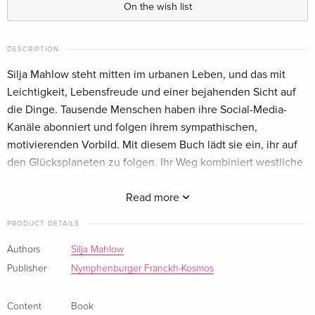
On the wish list
DESCRIPTION
Silja Mahlow steht mitten im urbanen Leben, und das mit
Leichtigkeit, Lebensfreude und einer bejahenden Sicht auf
die Dinge. Tausende Menschen haben ihre Social-Media-
Kanäle abonniert und folgen ihrem sympathischen,
motivierenden Vorbild. Mit diesem Buch lädt sie ein, ihr auf
den Glücksplaneten zu folgen. Ihr Weg kombiniert westliche
Techniken wie Psychologie und Coaching mit der uralten
Philosophie des Yoga. Das Glückstraining ist in 10 Stufen
Read more
aufgebaut und, wie man es von ihr kennt, immer leicht,
PRODUCT DETAILS
freudig und entspannt. So geschieht es wie von selbst, dass
man das Bewusstsein verändert, inneren Frieden findet, Kraft
Authors
Silja Mahlow
tankt und einfach glücklicher wird.
Publisher
Nymphenburger Franckh-Kosmos
About the author
Content
Book