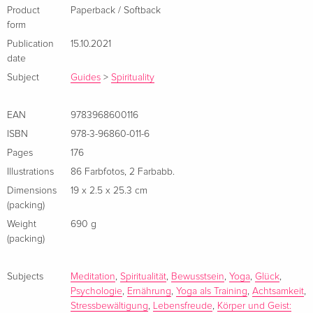
Product
Paperback / Softback
form
Publication
15.10.2021
date
Subject
Guides
>
Spirituality
EAN
9783968600116
ISBN
978-3-96860-011-6
Pages
176
Illustrations
86 Farbfotos, 2 Farbabb.
Silja Mahlow ist die Gründerin von "Glücksplanet" und dem
Dimensions
19 x 2.5 x 25.3 cm
Podcast "Radikal Glücklich". Nach einer Bankausbildung hat
(packing)
sie Wirtschaftspsychologie studiert und als Führungskraft
Weight
690 g
gearbeitet. Heute ist sie Coach, Trainerin und Yogalehrerin,
(packing)
begleitet seit über 15 Jahren Menschen in Seminaren und
Coachings, berät Firmen und bildet Führungskräfte aus.
Subjects
Meditation
,
Spiritualität
,
Bewusstsein
,
Yoga
,
Glück
,
Psychologie
,
Ernährung
,
Yoga als Training
,
Achtsamkeit
,
Stressbewältigung
,
Lebensfreude
,
Körper und Geist: