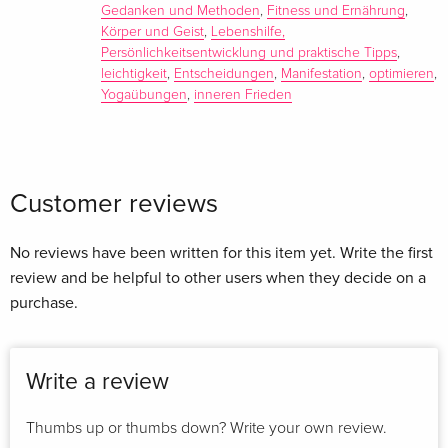
Gedanken und Methoden
,
Fitness und Ernährung
,
Summary
Körper und Geist
,
Lebenshilfe,
Persönlichkeitsentwicklung und praktische Tipps
,
Silja Mahlow steht mitten im urbanen Leben, und das mit
leichtigkeit
,
Entscheidungen
,
Manifestation
,
optimieren
,
Leichtigkeit, Lebensfreude und einer bejahenden Sicht auf
Yogaübungen
,
inneren Frieden
die Dinge. Tausende Menschen haben ihre Social-Media-
Kanäle abonniert und folgen ihrem sympathischen,
motivierenden Vorbild. Mit diesem Buch lädt sie ein, ihr auf
den Glücksplaneten zu folgen. Ihr Weg kombiniert westliche
Customer reviews
Techniken wie Psychologie und Coaching mit der uralten
Philosophie des Yoga. Das Glückstraining ist in 10 Stufen
No reviews have been written for this item yet. Write the first
aufgebaut und, wie man es von ihr kennt, immer leicht,
review and be helpful to other users when they decide on a
freudig und entspannt. So geschieht es wie von selbst, dass
purchase.
man das Bewusstsein verändert, inneren Frieden findet, Kraft
tankt und einfach glücklicher wird.
Write a review
Thumbs up or thumbs down? Write your own review.