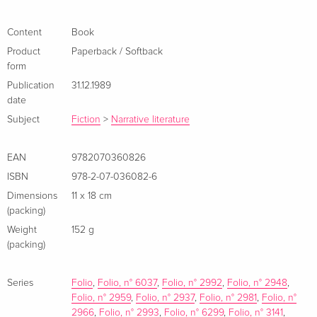
Content
Book
Product
Paperback / Softback
form
Publication
31.12.1989
date
Subject
Fiction
>
Narrative literature
EAN
9782070360826
ISBN
978-2-07-036082-6
Dimensions
11 x 18 cm
(packing)
Weight
152 g
(packing)
Series
Folio
,
Folio, n° 6037
,
Folio, n° 2992
,
Folio, n° 2948
,
Folio, n° 2959
,
Folio, n° 2937
,
Folio, n° 2981
,
Folio, n°
2966
,
Folio, n° 2993
,
Folio, n° 6299
,
Folio, n° 3141
,