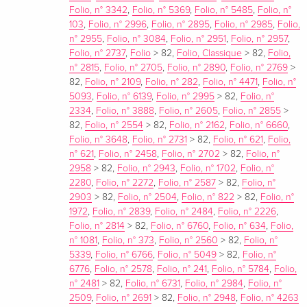
Folio, n° 3342
,
Folio, n° 5369
,
Folio, n° 5485
,
Folio, n°
103
,
Folio, n° 2996
,
Folio, n° 2895
,
Folio, n° 2985
,
Folio,
n° 2955
,
Folio, n° 3084
,
Folio, n° 2951
,
Folio, n° 2957
,
Folio, n° 2737
,
Folio
>
82
,
Folio, Classique
>
82
,
Folio,
n° 2815
,
Folio, n° 2705
,
Folio, n° 2890
,
Folio, n° 2769
>
82
,
Folio, n° 2109
,
Folio, n° 282
,
Folio, n° 4471
,
Folio, n°
5093
,
Folio, n° 6139
,
Folio, n° 2995
>
82
,
Folio, n°
2334
,
Folio, n° 3888
,
Folio, n° 2605
,
Folio, n° 2855
>
82
,
Folio, n° 2554
>
82
,
Folio, n° 2162
,
Folio, n° 6660
,
Folio, n° 3648
,
Folio, n° 2731
>
82
,
Folio, n° 621
,
Folio,
n° 621
,
Folio, n° 2458
,
Folio, n° 2702
>
82
,
Folio, n°
2958
>
82
,
Folio, n° 2943
,
Folio, n° 1702
,
Folio, n°
2280
,
Folio, n° 2272
,
Folio, n° 2587
>
82
,
Folio, n°
2903
>
82
,
Folio, n° 2504
,
Folio, n° 822
>
82
,
Folio, n°
1972
,
Folio, n° 2839
,
Folio, n° 2484
,
Folio, n° 2226
,
Folio, n° 2814
>
82
,
Folio, n° 6760
,
Folio, n° 634
,
Folio,
n° 1081
,
Folio, n° 373
,
Folio, n° 2560
>
82
,
Folio, n°
5339
,
Folio, n° 6766
,
Folio, n° 5049
>
82
,
Folio, n°
6776
,
Folio, n° 2578
,
Folio, n° 241
,
Folio, n° 5784
,
Folio,
n° 2481
>
82
,
Folio, n° 6731
,
Folio, n° 2984
,
Folio, n°
2509
,
Folio, n° 2691
>
82
,
Folio, n° 2948
,
Folio, n° 4263