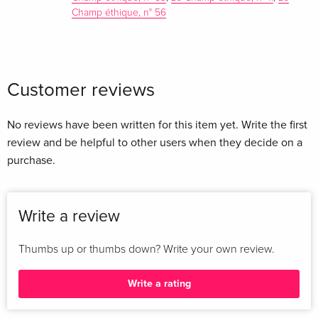
la situation sanitaire dramatique des pays pauvres ne pourra
Champ éthique, n° 56
être améliorée que par une meilleure articulation du
politique et de l'économique, par une réflexion approfondie
sur le droit à la santé et les obligations morales des divers
acteurs parties prenantes : gouvernements, organisations
Customer reviews
internationales, fondations philanthropiques, entreprises
productrices des médicaments, populations concernées.
No reviews have been written for this item yet. Write the first
C'est à cette réflexion que ce livre veut contribuer.
review and be helpful to other users when they decide on a
purchase.
Write a review
Thumbs up or thumbs down? Write your own review.
Write a rating