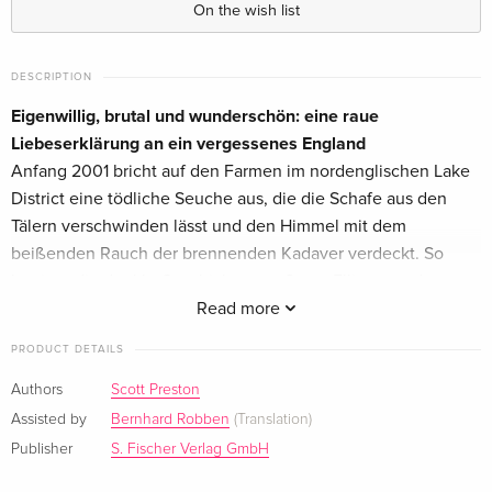
On the wish list
DESCRIPTION
Eigenwillig, brutal und wunderschön: eine raue
Liebeserklärung an ein vergessenes England
Anfang 2001 bricht auf den Farmen im nordenglischen Lake
District eine tödliche Seuche aus, die die Schafe aus den
Tälern verschwinden lässt und den Himmel mit dem
beißenden Rauch der brennenden Kadaver verdeckt. So
beginnt die dunkle Geschichte von Steve Elliman und
William Herne. Die beiden Schafzüchter gehören zu denen,
Read more
die alles verlieren. Im Diebstahl einer Herde im Süden des
PRODUCT DETAILS
Landes sehen sie ihre einzige Rettung. Scott Preston erzählt
von einem vergessenen England und einer verlorenen
Authors
Scott Preston
Generation, von Bauern, die sich in der brutalen Hingabe an
Assisted by
Bernhard Robben
(Translation)
ihre Herden verlieren, von den Folgen eines spektakulären
Publisher
S. Fischer Verlag GmbH
Raubüberfalls und vom Scheitern im Kampf um die eigene