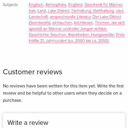
McEwan und für sein Lebenswerk mit dem Übersetzerpreis
Subjects
Englisch
,
Atmosphäre
,
England
,
Geschenk für Männer
,
hart
,
Land
,
Lake District
,
Tierhaltung, Viehhaltung
,
raue
der Stiftung Kunst und Kultur des Landes NRW
Landschaft
,
anspruchsvolle Literatur
,
Der Lake District
ausgezeichnet, 2013 mit dem Heinrich Maria Ledig-Rowohlt-
(Seenbezirk)
,
eintauchen
,
leichtlesen
,
Themen, die sich
Preis.
speziell an Männer und/oder Jungen richten
,
Geschichte: Seuchen, Krankheiten, Hungersnöte
,
Erste
Hälfte 21. Jahrhundert (ca. 2000 bis ca. 2050)
Summary
Eigenwillig, brutal und wunderschön: eine raue
Liebeserklärung an ein vergessenes England
Customer reviews
Anfang 2001 bricht auf den Farmen im nordenglischen Lake
District eine tödliche Seuche aus, die die Schafe aus den
No reviews have been written for this item yet. Write the first
Tälern verschwinden lässt und den Himmel mit dem
review and be helpful to other users when they decide on a
beißenden Rauch der brennenden Kadaver verdeckt. So
purchase.
beginnt die dunkle Geschichte von Steve Elliman und
William Herne. Die beiden Schafzüchter gehören zu denen,
die alles verlieren. Im Diebstahl einer Herde im Süden des
Write a review
Landes sehen sie ihre einzige Rettung. Scott Preston erzählt