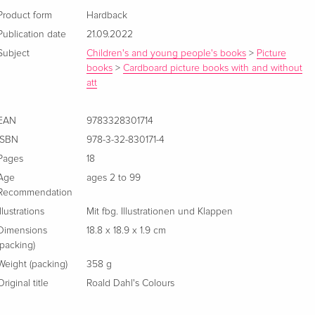
Product form
Hardback
Publication date
21.09.2022
Subject
Children's and young people's books
>
Picture
books
>
Cardboard picture books with and without
att
EAN
9783328301714
ISBN
978-3-32-830171-4
Pages
18
Age
ages 2 to 99
Recommendation
Illustrations
Mit fbg. Illustrationen und Klappen
Dimensions
18.8 x 18.9 x 1.9 cm
(packing)
Weight (packing)
358 g
Original title
Roald Dahl's Colours