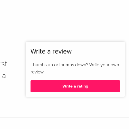
Write a review
rst
Thumbs up or thumbs down? Write your own
review.
 a
Write a rating