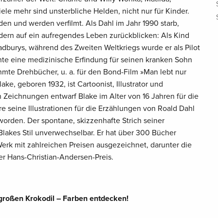
ele mehr sind unsterbliche Helden, nicht nur für Kinder.
en und werden verfilmt. Als Dahl im Jahr 1990 starb,
dern auf ein aufregendes Leben zurückblicken: Als Kind
Cadburys, während des Zweiten Weltkriegs wurde er als Pilot
hte eine medizinische Erfindung für seinen kranken Sohn
hmte Drehbücher, u. a. für den Bond-Film »Man lebt nur
ke, geboren 1932, ist Cartoonist, Illustrator und
 Zeichnungen entwarf Blake im Alter von 16 Jahren für die
re seine Illustrationen für die Erzählungen von Roald Dahl
worden. Der spontane, skizzenhafte Strich seiner
akes Stil unverwechselbar. Er hat über 300 Bücher
 Werk mit zahlreichen Preisen ausgezeichnet, darunter die
r Hans-Christian-Andersen-Preis.
ngroßen Krokodil – Farben entdecken!