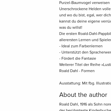
Purzel-Baumvogel verweisen d
Unerschrockene Helden voller 
und wo du bist, egal, wer dic
kannst du deine eigene verrü
was du willst!
Die ersten Roald-Dahl-Pappbi
allerersten Lernen und Spielen
- Ideal zum Farbenlernen
- Unterstützt den Spracherwe
- Fördert die Fantasie
Weiterer Titel der Reihe »Lus
Roald Dahl - Formen
Ausstattung: Mit fbg. Illustra
About the author
Roald Dahl, 1916 als Sohn nor
der berühmteste Kinderbucherz