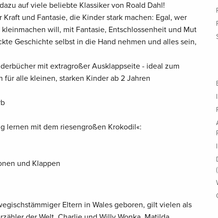
azu auf viele beliebte Klassiker von Roald Dahl!
Kraft und Fantasie, die Kinder stark machen: Egal, wer
h kleinmachen will, mit Fantasie, Entschlossenheit und Mut
ckte Geschichte selbst in die Hand nehmen und alles sein,
lderbücher mit extragroßer Ausklappseite - ideal zum
 für alle kleinen, starken Kinder ab 2 Jahren
rb
tig lernen mit dem riesengroßen Krokodil«:
tionen und Klappen
wegischstämmiger Eltern in Wales geboren, gilt vielen als
ähler der Welt. Charlie und Willy Wonka, Matilda,