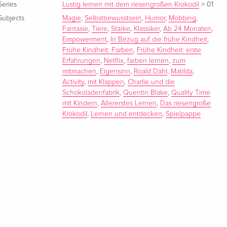
Series
Lustig lernen mit dem riesengroßen Krokodil
>
01
Subjects
Magie
,
Selbstbewusstsein
,
Humor
,
Mobbing
,
Fantasie
,
Tiere
,
Stärke
,
Klassiker
,
Ab 24 Monaten
,
Empowerment
,
In Bezug auf die frühe Kindheit
,
Frühe Kindheit: Farben
,
Frühe Kindheit: erste
Erfahrungen
,
Netflix
,
farben lernen
,
zum
mitmachen
,
Eigensinn
,
Roald Dahl
,
Matilda
,
Activity
,
mit Klappen
,
Charlie und die
Schokoladenfabrik
,
Quentin Blake
,
Quality Time
mit Kindern
,
Allererstes Lernen
,
Das riesengroße
Krokodil
,
Lernen und entdecken
,
Spielpappe