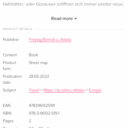
Hallstätter- oder Gosausee eröffnen sich immer wieder neue,
faszinierende Blicke auf das Dachsteingebirge, dichte Wälder
und grüne Almen. Die reizvollen Ortschaften begeistern mit
Read more
ihren alten, blumengeschmückten Bauernhäusern aus Holz.
PRODUCT DETAILS
Im Inneren Salzkammergut bewegt man sich auf
geschichtsträchtigem Boden. Bereits in der Hallstattzeit, die
Publisher
Freytag-Berndt u. Artaria
ihren Namen von diesem Landstrich erhielt, siedelten hier
Menschen entlang der Traun. Salz, das weiße Gold
Content
Book
vergangener Jahrhunderte, brachte Wohlstand und sorgte für
Product
Sheet map
einen regen Handel.
form
Publication
28.06.2022
Summary
date
Subject
Travel
>
Maps, city plans, atlases
>
Europe
Die Landschaft am Dachstein ist einzigartig. Schroffe
Mittelgebirgsrücken umrahmen den weiten Talkessel, in dem
EAN
9783961325191
sich beschauliche Augebiete, malerische Seitentäler, sanfte,
grüne Bergrücken, romantische Hochtäler und fjordähnliche
ISBN
978-3-96132-519-1
Seen verstecken. Bei einem Spaziergang rund um den
Pages
2