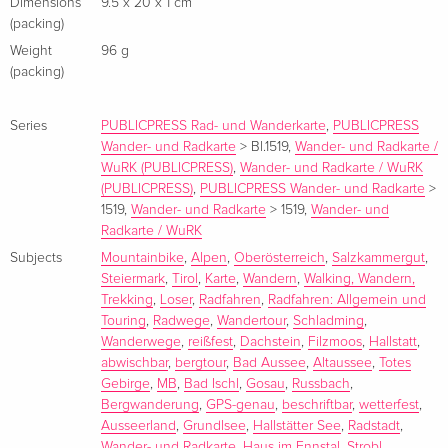
Hallstätter- oder Gosausee eröffnen sich immer wieder neue,
Dimensions
9.5 x 20 x 1 cm
faszinierende Blicke auf das Dachsteingebirge, dichte Wälder
(packing)
und grüne Almen. Die reizvollen Ortschaften begeistern mit
Weight
96 g
(packing)
ihren alten, blumengeschmückten Bauernhäusern aus Holz.
Im Inneren Salzkammergut bewegt man sich auf
geschichtsträchtigem Boden. Bereits in der Hallstattzeit, die
Series
PUBLICPRESS Rad- und Wanderkarte
,
PUBLICPRESS
Wander- und Radkarte
>
Bl.1519
,
Wander- und Radkarte /
ihren Namen von diesem Landstrich erhielt, siedelten hier
WuRK (PUBLICPRESS)
,
Wander- und Radkarte / WuRK
Menschen entlang der Traun. Salz, das weiße Gold
(PUBLICPRESS)
,
PUBLICPRESS Wander- und Radkarte
>
vergangener Jahrhunderte, brachte Wohlstand und sorgte für
1519
,
Wander- und Radkarte
>
1519
,
Wander- und
einen regen Handel.
Radkarte / WuRK
Subjects
Mountainbike
,
Alpen
,
Oberösterreich
,
Salzkammergut
,
Steiermark
,
Tirol
,
Karte
,
Wandern
,
Walking, Wandern,
Trekking
,
Loser
,
Radfahren
,
Radfahren: Allgemein und
Touring
,
Radwege
,
Wandertour
,
Schladming
,
Wanderwege
,
reißfest
,
Dachstein
,
Filzmoos
,
Hallstatt
,
abwischbar
,
bergtour
,
Bad Aussee
,
Altaussee
,
Totes
Gebirge
,
MB
,
Bad Ischl
,
Gosau
,
Russbach
,
Bergwanderung
,
GPS-genau
,
beschriftbar
,
wetterfest
,
Ausseerland
,
Grundlsee
,
Hallstätter See
,
Radstadt
,
Wander- und Radkarte
,
Haus im Ennstal
,
Strobl
,