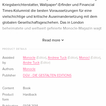
Kriegsberichterstatter, Wallpaper*-Erfinder und Financial
Times-Kolumnist die besten Voraussetzungen für eine
vielschichtige und kritische Auseinandersetzung mit dem
globalen Gesellschaftsgeschehen. Das in London
beheimatete und weltweit gefeierte Monocle-Magazin wagt
seit 2007 den kosmopoliten Schulterschluss von intelligenter
Popkultur, Politik und Postmaterialismus und setzt damit den
Read more
gängigen Anschauungen sehr erfolgreich die eigenen
PRODUCT DETAILS
Vorstellungen von Design und Stil entgegen. Klappentext
Kann jemand die Welt anhalten und uns zeigen, wie man
Assisted
Monocle
(Editor)
,
Andrew Tuck
(Editor)
,
Monocl
(Editor)
,
by
Andre Tuck
(Editor)
heute erfolgreich arbeitet? Monocle kann. Seit 2007 ermutigt
das Monocle-Magazin seine Leser, an eigene Ideen zu
Authors
Monocle
glauben und beruflich andere Wege zu gehen. The Monocle
Publisher
DGV - DIE GESTALTEN EDITIONS
Guide to Work stellt Menschen vor, die in Manufakturen,
kleinen Büros und kreativen Brutstätten für ihre Idee
Content
Book
einstehen. Was sie antreibt, sind Spaß an der Arbeit, kreative
Product
Hardback
Herausforderungen, Selbstverwirklichung und
form
Gestaltungsspielraum.Was sich wie ein roter Faden durch die