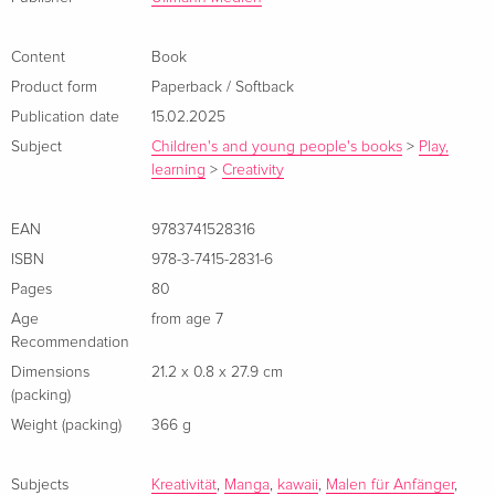
Content
Book
Product form
Paperback / Softback
Publication date
15.02.2025
Subject
Children's and young people's books
>
Play,
learning
>
Creativity
EAN
9783741528316
ISBN
978-3-7415-2831-6
Pages
80
Age
from age 7
Recommendation
Dimensions
21.2 x 0.8 x 27.9 cm
(packing)
Weight (packing)
366 g
Subjects
Kreativität
,
Manga
,
kawaii
,
Malen für Anfänger
,