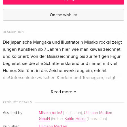
On the wish list
DESCRIPTION
Die japanische Mangaka und Illustratorin Misako rocks! zeigt
jungen Künstlern ab 7 Jahren hier, wie man kawaii zeichnet
und koloriert: Von der Basiszeichnung bis zur fertigen Figur
begleitet sie die alle Schritte erklärend und immer mit viel
Humor. Sie führt in das Zeichenwerkzeug ein, erklärt
dieUnterschiede zwischen Kindern und Teenagern, zeigt,
wie man Mädchen und Jungen am besten in Szene setzt,
gibt einfach nachvollziehbare Übungen zu attraktiven
Read more
Gesicht-, Haar- und Händedesigns, die Spaß machen, bis
PRODUCT DETAILS
man es selber kann. Das Wichtigste: Misako motiviert die
jungen Künstler,ihrer eigenen Kreativität zu folgen, und
Assisted by
Misako rocks!
(Illustration)
,
Ullmann Medien
GmbH
(Editor)
,
Katrin Höller
(Translation)
eigene Ideen und Figuren im Manga-Stil zu entwickeln.
Publisher
Ullmann Medien