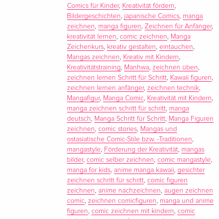
Comics für Kinder
,
Kreativität fördern
,
Bildergeschichten
,
japanische Comics
,
manga
zeichnen
,
manga figuren
,
Zeichnen für Anfänger
,
kreativität lernen
,
comic zeichnen
,
Manga
Zeichenkurs
,
kreativ gestalten
,
eintauchen
,
Mangas zeichnen
,
Kreativ mit Kindern
,
Kreativitätstraining
,
Manhwa
,
zeichnen üben
,
zeichnen lernen Schritt für Schritt
,
Kawaii figuren
,
zeichnen lernen anfänger
,
zeichnen technik
,
Mangafigur
,
Manga Comic
,
Kreativität mit Kindern
,
manga zeichnen schritt für schritt
,
manga
deutsch
,
Manga Schritt für Schritt
,
Manga Figuren
zeichnen
,
comic stories
,
Mangas und
ostasiatische Comic-Stile bzw. -Traditionen
,
mangastyle
,
Förderung der Kreativität
,
mangas
bilder
,
comic selber zeichnen
,
comic mangastyle
,
manga for kids
,
anime manga kawaii
,
gesichter
zeichnen schritt für schritt
,
comic figuren
zeichnen
,
anime nachzeichnen
,
augen zeichnen
comic
,
zeichnen comicfiguren
,
manga und anime
figuren
,
comic zeichnen mit kindern
,
comic