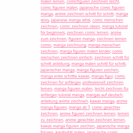
malen lernen
,
comicfiguren zeichnen leicht
,
comic figuren malen
,
japanische comic figuren
manga
,
anime zeichnen schritt für schritt
,
manga
story
,
japanese manga artist
,
comic menschen
zeichnen
,
comic zeichnen ideen
,
manga tutorial
for beginners
,
zeichnen comic lernen
,
anime
zum zeichnen
,
figuren manga
,
zeichnen lernen
comic
,
manga zeichnung
,
manga menschen
zeichnen
,
manga figuren malen kinder
,
comic
menschen zeichnen einfach
,
zeichnen schritt für
schritt anleitung
,
manga malen schritt für schritt
,
japanischer manga
,
manga figuren zeichen
,
manga erste schritte kawaii
,
manga figur
,
comic
zeichnen für anfänger
,
professionell zeichnen
lernen
,
manga figuren malen
,
leicht zeichnen für
anfänger
,
tutorial manga
,
mangas auf deutsch
,
anleitung anime zeichnen
,
kawaii manga
,
anime
manga figuren
,
manga ab 7
,
comic gesichter
zeichnen
,
anime figuren zeichnen lernen
,
lernen
zu zeichnen
,
anime gesichter zeichnen lernen
,
kawaii manga figuren zeichen
,
japanische manga
figuren
,
kreativität malen
,
japanische comic