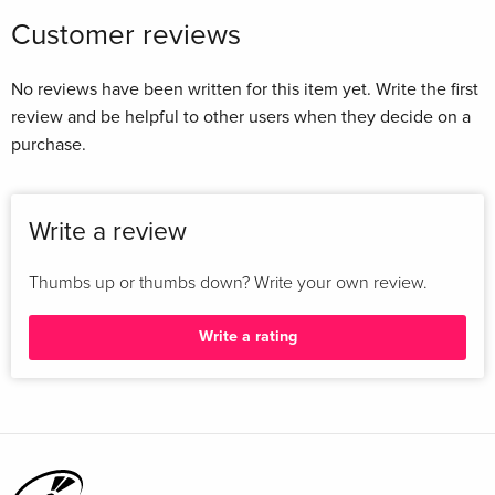
Vom Autor des großen SPIEGEL-Bestsellers und der
Customer reviews
TikTok-Sensation »Die Mitternachtsbibliothek«
No reviews have been written for this item yet. Write the first
Die Radleys sind eine ganz normale Mittelschichts-Familie,
review and be helpful to other users when they decide on a
nur ein bisschen verbissener
purchase.
... denn sie sind heimliche Vampire!
»Und das ist der kluge, witzige und trotzdem spannende
Vampirroman, auf den wir schon seit Beginn des Dauer-
Write a review
Hypes verbissen gewartet haben.«
Brigitte
Thumbs up or thumbs down? Write your own review.
Clever, witzig und ganz und gar ungewöhnlich: der
Write a rating
besondere Roman von Matt Haig -
wird momentan für Sky verfilmt.
Die Radleys sind eine ganz normale Familie. Doch warum
flüchtet jedes Tier vor Tochter Clara, und warum kann Sohn
Rowan trotz Lichtschutzfaktor 60 nicht in die Sonne? Was die