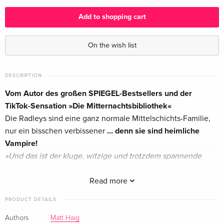
Add to shopping cart
On the wish list
DESCRIPTION
Vom Autor des großen SPIEGEL-Bestsellers und der
TikTok-Sensation »Die Mitternachtsbibliothek«
Die Radleys sind eine ganz normale Mittelschichts-Familie,
nur ein bisschen verbissener
... denn sie sind heimliche
Vampire!
»Und das ist der kluge, witzige und trotzdem spannende
Vampirroman, auf den wir schon seit Beginn des Dauer-
Hypes verbissen gewartet haben.«
Read more
Brigitte
Clever, witzig und ganz und gar ungewöhnlich: der
PRODUCT DETAILS
besondere Roman von Matt Haig -
wird momentan für Sky
verfilmt.
Authors
Matt Haig