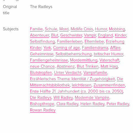
Original
The Radleys
title
Subjects
Familie
,
Schule
,
Mord
,
Midlife Crisis
,
Humor
,
Mobbing
,
Abenteuer
,
Blut
,
Geschwister
,
Vampir
,
England
,
Kinder
,
Selbstfindung
,
Familienleben
,
Elternliebe
,
Erziehung
Kinder
,
York
,
Coming of age
,
Familiendrama
,
Affäre
,
Geheimnisse
,
Selbstbeherrschung
,
britischer Humor
,
Matt Haig, Jahrgang 1975, ist ein britischer Autor. Seine
Familiengeheimnisse
,
Mordermittlung
,
Vaterschaft
,
eigenen Erfahrungen mit Depressionen und Angststörungen
neue Chance
,
Abstinenz
,
Blut Trinken
,
Matt Haig
,
sind auch stets ein zentrales Thema in seinen Büchern.
Blutstropfen
,
Unter Verdacht
,
Vampirfamilie
,
Zuletzt sind von ihm die Romane "Ich und die Menschen"
Erzählerisches Thema: Identität / Zugehörigkeit
,
Die
Mitternachtsbibliothek
,
leichtlesen
,
Zusammenfinden
,
und der Bestseller "Die Mitternachtsbibliothek", sowie das
Erste Hälfte 21. Jahrhundert (ca. 2000 bis ca. 2050)
,
Sachbuch "The Comfort Book" erschienen. Matt Haig lebt mit
Die Radleys
,
Will Radley
,
Modernde Vampire
,
seiner Familie in Brighton.
Bishopthrope
,
Clara Radley
,
Helen Radley
,
Peter Radley
,
Rowan Radley
Summary