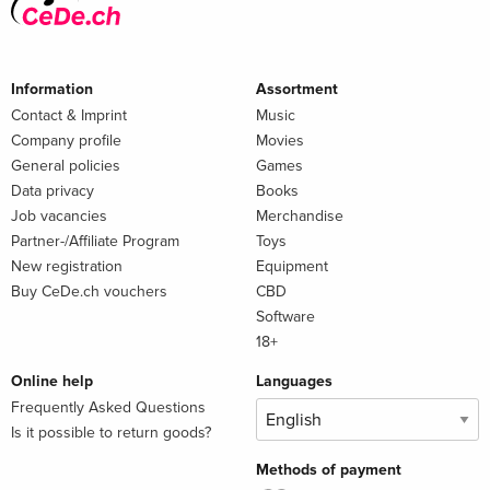
beiden nicht wissen: ihre Eltern Helen und Peter haben
ihnen ein klitzekleines Detail verschwiegen. Die Radleys
sind abstinente Vampire.
Information
Assortment
Doch nach einem blutigen Vorfall müssen sie ihren Kindern
Contact & Imprint
Music
endlich reinen Wein einschenken. Es kommt aber noch ein
Company profile
Movies
weiteres Problem auf die Radleys zu: Peters Bruder Will, ein
General policies
Games
ganz und gar nicht abstinenter Vampir ...
Data privacy
Books
Entdecken Sie von SPIEGEL-Bestsellerautor Matt Haig
Job vacancies
Merchandise
auch "Die Mitternachtsbibliothek" und "Der fürsorgliche Mr.
Partner-/Affiliate Program
Toys
New registration
Equipment
Cave".
Buy CeDe.ch vouchers
CBD
Foreword
Software
18+
Online help
Languages
Endlich in moderner Neuausstattung
Frequently Asked Questions
Is it possible to return goods?
Methods of payment