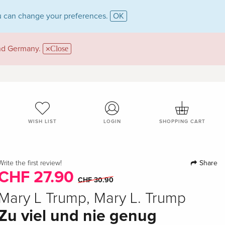
 can change your preferences.
OK
and Germany.
Close
WISH LIST
LOGIN
SHOPPING CART
Share
Write the first review!
CHF 27.90
CHF 30.90
Mary L Trump, Mary L. Trump
Zu viel und nie genug