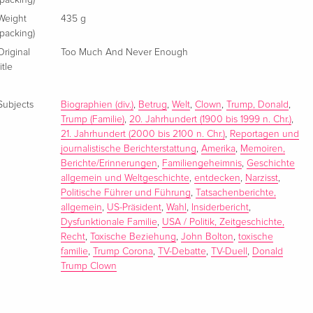
Weight
435 g
(packing)
Original
Too Much And Never Enough
title
Subjects
Biographien (div.)
,
Betrug
,
Welt
,
Clown
,
Trump, Donald
,
Trump (Familie)
,
20. Jahrhundert (1900 bis 1999 n. Chr.)
,
21. Jahrhundert (2000 bis 2100 n. Chr.)
,
Reportagen und
journalistische Berichterstattung
,
Amerika
,
Memoiren,
Berichte/Erinnerungen
,
Familiengeheimnis
,
Geschichte
allgemein und Weltgeschichte
,
entdecken
,
Narzisst
,
Politische Führer und Führung
,
Tatsachenberichte,
allgemein
,
US-Präsident
,
Wahl
,
Insiderbericht
,
Dysfunktionale Familie
,
USA / Politik, Zeitgeschichte,
Recht
,
Toxische Beziehung
,
John Bolton
,
toxische
familie
,
Trump Corona
,
TV-Debatte
,
TV-Duell
,
Donald
Trump Clown