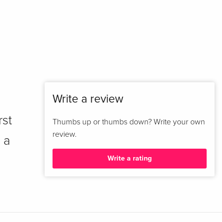
Write a review
rst
Thumbs up or thumbs down? Write your own
review.
 a
Write a rating