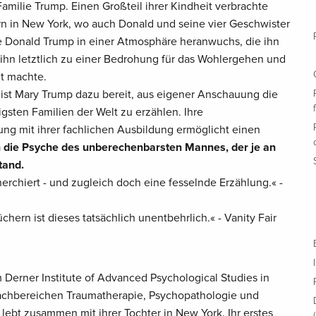
Familie Trump. Einen Großteil ihrer Kindheit verbrachte
rn in New York, wo auch Donald und seine vier Geschwister
ie Donald Trump in einer Atmosphäre heranwuchs, die ihn
 ihn letztlich zu einer Bedrohung für das Wohlergehen und
lt machte.
 ist Mary Trump dazu bereit, aus eigener Anschauung die
gsten Familien der Welt zu erzählen. Ihre
ung mit ihrer fachlichen Ausbildung ermöglicht einen
in die Psyche des unberechenbarsten Mannes, der je an
tand.
herchiert - und zugleich doch eine fesselnde Erzählung.« -
hern ist dieses tatsächlich unentbehrlich.« - Vanity Fair
Derner Institute of Advanced Psychological Studies in
Fachbereichen Traumatherapie, Psychopathologie und
lebt zusammen mit ihrer Tochter in New York. Ihr erstes