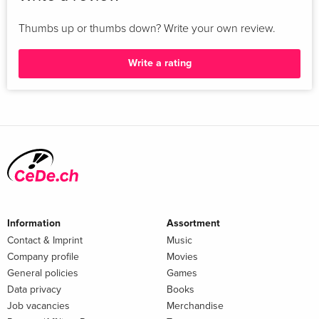
…
Thumbs up or thumbs down? Write your own review.
Story III:
Write a rating
Jahne ist fasziniert von den gruseligen Geschichten des
alten Leuchtturms von Eastbourne. Als sie mit ihren
Freunden Tom und Sophie den maroden Leuchtturm
erkundet, entdecken die drei eine geheimnisvolle Botschaft.
Information
Assortment
Contact & Imprint
Music
Company profile
Movies
General policies
Games
Data privacy
Books
Job vacancies
Merchandise