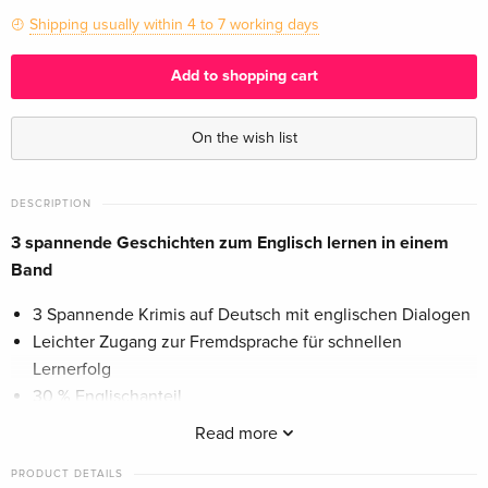
Shipping usually within 4 to 7 working days
Add to shopping cart
On the wish list
DESCRIPTION
3 spannende Geschichten zum Englisch lernen in einem
Band
3 Spannende Krimis auf Deutsch mit englischen Dialogen
Leichter Zugang zur Fremdsprache für schnellen
Lernerfolg
30 % Englischanteil
Für das 1.-2. Lernjahr an einer weiterführenden Schule
Read more
Story I:
Coras geplanter Wanderritt findet ein unschönes
PRODUCT DETAILS