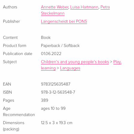
Ende, als die bildschöne Stute Diva nicht mehr auf der Weide
Authors
Annette Weber
,
Luisa Hartmann
,
Petra
steht. Alles deutet auf einen Diebstahl hin - Cora, Pam und
Steckelmann
Matt wollen den Pferdedieben das Handwerk legen.
Publisher
Langenscheidt bei PONS
Story II:
Britta besucht mit ihren Verwandten die
schottischen Highlandgames: Baumstammwerfen,
Content
Book
Steinestoßen und Dudelsackspiel - das wird spannend! Doch
Product form
Paperback / Softback
dann hört Britta ein unheimliches Geräusch aus den Tiefen
Publication date
01.06.2022
des Schlosshotels ...
Subject
Children's and young people's books
>
Play,
learning
>
Languages
Story III:
Jahne ist fasziniert von den gruseligen Geschichten
des alten Leuchtturms von Eastbourne. Als sie mit ihren
EAN
9783125635487
Freunden Tom und Sophie den maroden Leuchtturm
ISBN
978-3-12-563548-7
erkundet, entdecken die drei eine geheimnisvolle Botschaft.
Pages
389
Summary
Age
ages 10 to 99
Recommendation
3 spannende Geschichten zum Englisch lernen in einem
Dimensions
12.5 x 3 x 19.3 cm
Band
(packing)