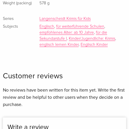
Weight (packing)
578 g
3 Spannende Krimis auf Deutsch mit englischen Dialogen
Leichter Zugang zur Fremdsprache für schnellen
Series
Langenscheidt Krimis für Kids
Lernerfolg
Subjects
30 % Englischanteil
Englisch
,
für weiterführende Schulen
,
empfohlenes Alter: ab 10 Jahre
,
für die
Für das 1.-2. Lernjahr an einer weiterführenden Schule
Sekundarstufe I
,
Kinder/Jugendliche: Krimis
,
englisch lernen Kinder
,
Englisch Kinder
Story I:
Coras geplanter Wanderritt findet ein unschönes Ende, als
die bildschöne Stute Diva nicht mehr auf der Weide steht.
Alles deutet auf einen Diebstahl hin – Cora, Pam und Matt
wollen den Pferdedieben das Handwerk legen.
Customer reviews
No reviews have been written for this item yet. Write the first
Story II:
review and be helpful to other users when they decide on a
Britta besucht mit ihren Verwandten die schottischen
purchase.
Highlandgames: Baumstammwerfen, Steinestoßen und
Dudelsackspiel – das wird spannend! Doch dann hört Britta
ein unheimliches Geräusch aus den Tiefen des Schlosshotels
Write a review