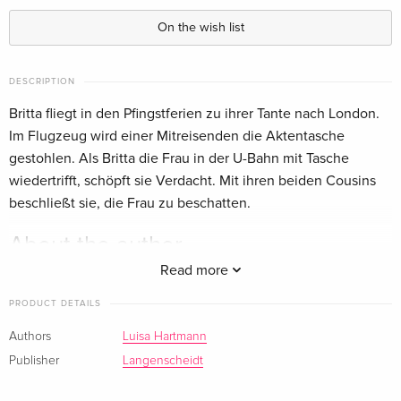
On the wish list
DESCRIPTION
Britta fliegt in den Pfingstferien zu ihrer Tante nach London.
Im Flugzeug wird einer Mitreisenden die Aktentasche
gestohlen. Als Britta die Frau in der U-Bahn mit Tasche
wiedertrifft, schöpft sie Verdacht. Mit ihren beiden Cousins
beschließt sie, die Frau zu beschatten.
About the author
Read more
Luisa Hartmann, Jg. 1958, lebt mit ihrer Familie in München
und schreibt deutsch und englisch. Sie hat zahlreiche
PRODUCT DETAILS
Kurzgeschichten und Artikeln veröffentlicht; eine ihrer
Authors
Luisa Hartmann
Spezialitäten sind 3-Minuten-Geschichten.
Publisher
Langenscheidt