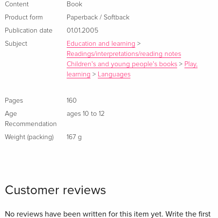
Content
Book
Product form
Paperback / Softback
Publication date
01.01.2005
Subject
Education and learning
>
Readings/interpretations/reading notes
Children's and young people's books
>
Play,
learning
>
Languages
Pages
160
Age
ages 10 to 12
Recommendation
Weight (packing)
167 g
Customer reviews
No reviews have been written for this item yet. Write the first