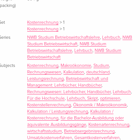
(packing)
Set
Kostenrechnung
>
1
Kostenrechnung
>
1
Series
NWB Studium Betriebswirtschaftslehre
,
Lehrbuch
,
NWB
Studium Betriebswirtschaft
,
NWB Studium
Betriebswirtschaftslehre
,
Lehrbuch
,
NWB Studium
Betriebswirtschaft
Subjects
Kostenrechnung
,
Makroökonomie
,
Studium
,
Rechnungswesen
,
Kalkulation
,
deutschland
,
Leistungsrechnung
,
Betriebswirtschaft und
Management: Lehrbücher, Handbücher
,
Rechnungswesen: Lehrbücher, Handbücher
,
Lehrbuch
,
Für die Hochschule
,
Lehrbuch, Skript
,
optimieren
,
Kostenstellenrechnung
,
Ökonomik / Makroökonomik
,
Kalkulation / Leistungsrechnung
,
Kalkulation /
Kostenrechnung
,
für die Bachelor-Ausbildung oder
äquivalente Ausbildungsgänge
,
Kostenartenrechnung
,
wirtschaftsstudium
,
Betriebsergebnisrechnung
,
Umsatzkostenverfahren
,
Gesamtkostenverfahren
,