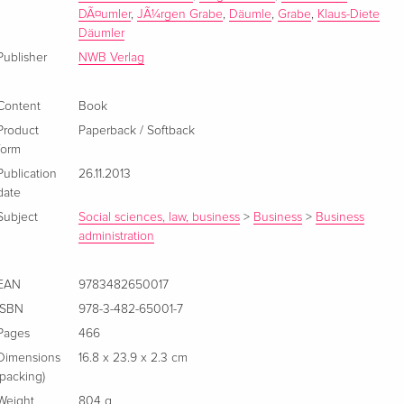
DÃ¤umler
,
JÃ¼rgen Grabe
,
Däumle
,
Grabe
,
Klaus-Diete
Däumler
Publisher
NWB Verlag
Content
Book
Product
Paperback / Softback
form
Publication
26.11.2013
date
Subject
Social sciences, law, business
>
Business
>
Business
administration
EAN
9783482650017
ISBN
978-3-482-65001-7
Pages
466
Dimensions
16.8 x 23.9 x 2.3 cm
(packing)
Weight
804 g