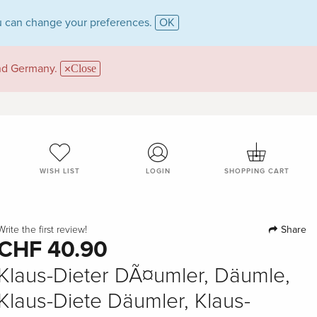
 can change your preferences.
OK
and Germany.
Close
WISH LIST
LOGIN
SHOPPING CART
Share
Write the first review!
CHF 40.90
Klaus-Dieter DÃ¤umler, Däumle,
Klaus-Diete Däumler, Klaus-