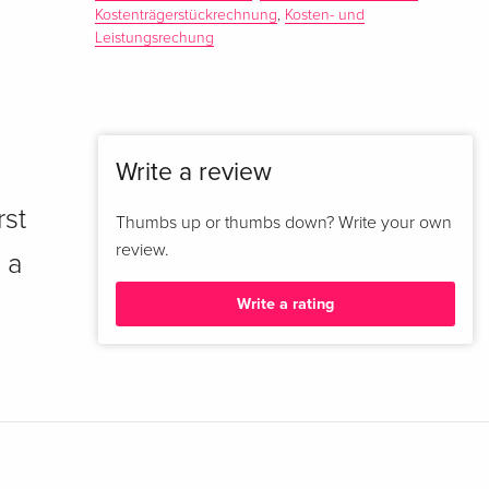
Kostenträgerstückrechnung
,
Kosten- und
Leistungsrechung
Write a review
rst
Thumbs up or thumbs down? Write your own
review.
 a
Write a rating