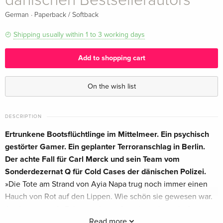
dänischen Bestsellerautors
·
German
Paperback / Softback
Shipping usually within 1 to 3 working days
Add to shopping cart
On the wish list
DESCRIPTION
Ertrunkene Bootsflüchtlinge im Mittelmeer. Ein psychisch
gestörter Gamer. Ein geplanter Terroranschlag in Berlin.
Der achte Fall für Carl Mørck und sein Team vom
Sonderdezernat Q für Cold Cases der dänischen Polizei.
»Die Tote am Strand von Ayia Napa trug noch immer einen
Hauch von Rot auf den Lippen. Wie schön sie gewesen war.
Auch wenn tiefe Falten in ihrem Gesicht erahnen ließen,
warum sie sich auf den gefährlichen Weg über das
Read more