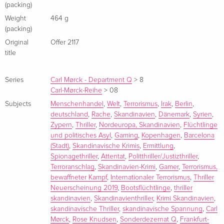
(packing)
Weight
'Das Alphabethaus'
464 g
(packing)
'Das Washington-Dekret'
Original
Offer 2117
'Takeover'
title
'Miese kleine Morde'
About the author
Series
Carl Mørck - Department Q
>
8
Carl-Mørck-Reihe
>
08
Jussi Adler-Olsen wurde am 2. August 1950 in Kopenhagen
Subjects
Menschenhandel
,
Welt
,
Terrorismus
,
Irak
,
Berlin
,
geboren. Er studierte Medizin, Soziologie, Politische
deutschland
,
Rache
,
Skandinavien
,
Dänemark
,
Syrien
,
Geschichte und Film. Bevor er 1995 mit dem Schreiben
Zypern
,
Thriller
,
Nordeuropa, Skandinavien
,
Flüchtlinge
und politisches Asyl
,
Gaming
,
Kopenhagen
,
Barcelona
begann, arbeitete er in verschiedensten Berufen: als
(Stadt)
,
Skandinavische Krimis
,
Ermittlung
,
Redakteur für Magazine und Comics, als Koordinator der
Spionagethriller
,
Attentat
,
Politthriller/Justizthriller
,
dänischen Friedensbewegung, war Verlagschef im Bonnier-
Terroranschlag
,
Skandinavien-Krimi
,
Gamer
,
Terrorismus,
Wochenblatt TV Guiden und Aufsichtsratsvorsitzender bei
bewaffneter Kampf
,
Internationaler Terrorismus
,
Thriller
verschiedenen Energiekonzernen. Sein Hobby: das
Neuerscheinung 2019
,
Bootsflüchtlinge
,
thriller
Renovieren alter Häuser.Mit seiner Thriller-Serie um Carl
skandinavien
,
Skandinavienthriller
,
Krimi Skandinavien
,
skandinavische Thriller
,
skandinavische Spannung
,
Carl
Mørck und seinen Romanen ›Das Alphabethaus‹, ›Das
Mørck
,
Rose Knudsen
,
Sonderdezernat Q
,
Frankfurt-