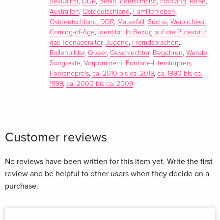
Sexualität
,
DDR
,
Berlin
,
deutschland
,
Finnland
,
Reise
,
Johnny sich auf die Suche nach einem Leben und einer
Australien
,
Ostdeutschland
,
Familienleben
,
Erzählung, die ihren eigenen Vorstellungen entsprechen, in
Ostdeutschland, DDR
,
Mauerfall
,
Suche
,
Weiblichkeit
,
Coming-of-Age
,
Identität
,
In Bezug auf die Pubertät /
Deutschland, Finnland und Australien.
das Teenageralter
,
Jugend
,
Fremdsprachen
,
Additional text
Rollenbilder
,
Queer
,
Geschlechter
,
Begehren
,
Wende
,
Songtexte
,
Vorpommern
,
Fontane-Literaturpreis
,
Fontanepreis
,
ca. 2010 bis ca. 2019
,
ca. 1990 bis ca.
›Johnny Ohneland‹ ist eine Feier des Uneindeutigen, der
1999
,
ca. 2000 bis ca. 2009
kompromisslosen Komplexität und der Sprache.
Report
Judith Zanders Roman 'Johnny Ohneland' bewegt sich über
Customer reviews
Länder- und Geschlechtergrenzen. Cornelia Geißler Berliner
Zeitung 20210106
No reviews have been written for this item yet. Write the first
review and be helpful to other users when they decide on a
purchase.