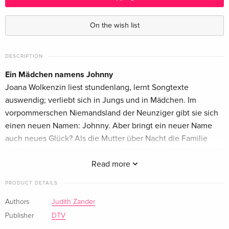
On the wish list
DESCRIPTION
Ein Mädchen namens Johnny
Joana Wolkenzin liest stundenlang, lernt Songtexte
auswendig; verliebt sich in Jungs und in Mädchen. Im
vorpommerschen Niemandsland der Neunziger gibt sie sich
einen neuen Namen: Johnny. Aber bringt ein neuer Name
auch neues Glück? Als die Mutter über Nacht die Familie
verlässt, kreisen Johnny, ihr Bruder Charlie und ihr Vater auf
wackligen Bahnen um eine leere Mitte. Schließlich macht
Read more
Johnny sich auf die Suche nach einem Leben und einer
PRODUCT DETAILS
Erzählung, die ihren eigenen Vorstellungen entsprechen, in
Deutschland, Finnland und Australien.
Authors
Judith Zander
Publisher
DTV
About the author