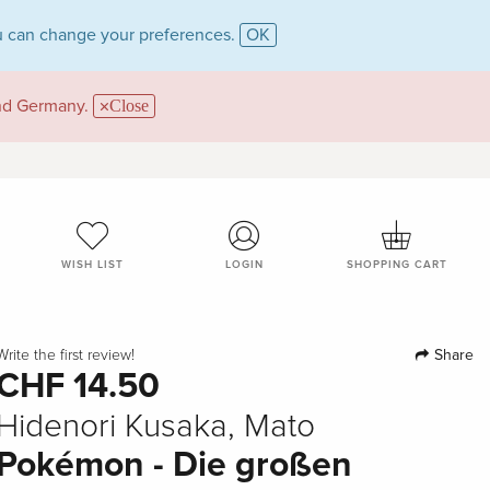
 can change your preferences.
OK
and Germany.
Close
WISH LIST
LOGIN
SHOPPING CART
Share
Write the first review!
CHF 14.50
Hidenori Kusaka, Mato
Pokémon - Die großen