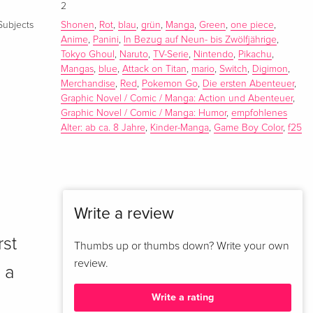
2
Subjects
Shonen
,
Rot
,
blau
,
grün
,
Manga
,
Green
,
one piece
,
Anime
,
Panini
,
In Bezug auf Neun- bis Zwölfjährige
,
Tokyo Ghoul
,
Naruto
,
TV-Serie
,
Nintendo
,
Pikachu
,
Mangas
,
blue
,
Attack on Titan
,
mario
,
Switch
,
Digimon
,
Merchandise
,
Red
,
Pokemon Go
,
Die ersten Abenteuer
,
Graphic Novel / Comic / Manga: Action und Abenteuer
,
Graphic Novel / Comic / Manga: Humor
,
empfohlenes
Alter: ab ca. 8 Jahre
,
Kinder-Manga
,
Game Boy Color
,
f25
Write a review
rst
Thumbs up or thumbs down? Write your own
review.
 a
Write a rating