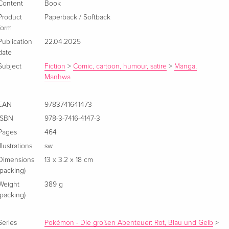
Content
Book
Product
Paperback / Softback
form
Publication
22.04.2025
date
Subject
Fiction
>
Comic, cartoon, humour, satire
>
Manga,
Manhwa
EAN
9783741641473
ISBN
978-3-7416-4147-3
Pages
464
Illustrations
sw
Dimensions
13 x 3.2 x 18 cm
(packing)
Weight
389 g
(packing)
Series
Pokémon - Die großen Abenteuer: Rot, Blau und Gelb
>