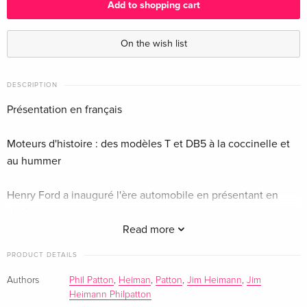
Add to shopping cart
On the wish list
DESCRIPTION
Présentation en français
Moteurs d'histoire : des modèles T et DB5 à la coccinelle et
au hummer
Henry Ford a inauguré l'ère automobile en présentant en
1908 la première voiture assemblée sur chaîne de montage :
la Model T. Au cours du siècle suivant, l'automobile perd vite
Read more
ses allures de bête de somme asthmatique pour adopter une
PRODUCT DETAILS
silhouette quasi navale avec ses ailerons effilés, et devenir
ensuite un symbole de statut social aux lignes de plus en
Authors
Phil Patton
,
Heiman
,
Patton
,
Jim Heimann
,
Jim
Heimann Philpatton
plus épurées et lisses. Considérée au départ comme un