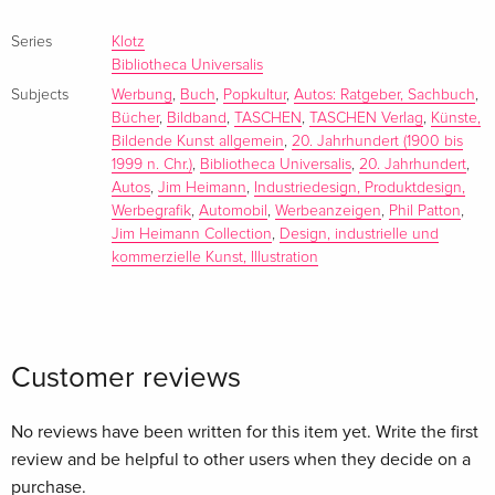
Présentation en anglais
Series
Klotz
Bibliotheca Universalis
Wheels of history : from the model T and DB5 to the VW
Subjects
Werbung
,
Buch
,
Popkultur
,
Autos: Ratgeber, Sachbuch
,
Bücher
,
Bildband
,
TASCHEN
,
TASCHEN Verlag
,
Künste,
beetle and the hummer
Bildende Kunst allgemein
,
20. Jahrhundert (1900 bis
1999 n. Chr.)
,
Bibliotheca Universalis
,
20. Jahrhundert
,
Henry Ford jump-started the age of the automobile with the
Autos
,
Jim Heimann
,
Industriedesign, Produktdesign,
first assembly-line car in 1908 : the Model T. Over the next
Werbegrafik
,
Automobil
,
Werbeanzeigen
,
Phil Patton
,
century the automobile evolved from chugging workhorse to
Jim Heimann Collection
,
Design, industrielle und
kommerzielle Kunst, Illustration
tail fin-era showboat to sleek status symbol, complete with
sleek hood ornament. Once a novelty item, the car grew into
a necessity of the modern age, and a vector of freedom on
the open road.
Customer reviews
20th Century Classic Cars offers a lush visual history of the
automobile, decade by decade, via 400-plus print
No reviews have been written for this item yet. Write the first
advertisements from the Jim Heimann Collection. Using
review and be helpful to other users when they decide on a
imagery culled from a century of auto advertising, this book
purchase.