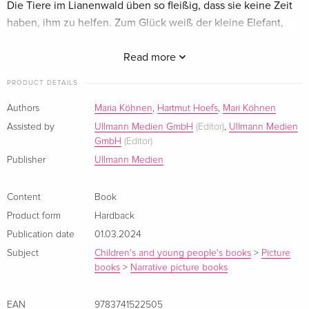
Die Tiere im Lianenwald üben so fleißig, dass sie keine Zeit
haben, ihm zu helfen. Zum Glück weiß der kleine Elefant,
welcher Ton Ferdinand zu einem ganz besonderen
Geschenk fehlt ...
Read more
PRODUCT DETAILS
In dieser tierisch musikalischen Geschichte werden acht
Instrumente eines Blasorchesters vorgestellt. Das
Authors
Maria Köhnen
,
Hartmut Hoefs
,
Mari Köhnen
wunderschön illustrierte Bilderbuch mit gereimten Texten
Assisted by
Ullmann Medien GmbH
(Editor)
,
Ullmann Medien
und Informationen zu jedem einzelnen Instrument, sowie
GmbH
(Editor)
einer beiliegenden CD mit Hörspiel und Hörrätseln macht
Publisher
Ullmann Medien
jedem kleinen Musikliebhaber Spaß.
Content
Book
About the author
Product form
Hardback
Publication date
01.03.2024
Nach ihrem Kunst- und Pädagogikstudium unterrichtete
Subject
Children's and young people's books
>
Picture
books
>
Narrative picture books
Maria Köhnen als Grundschullehrerin im Schwarzwald.
Inzwischen hat sie eine Weiterbildung zur Kunsttherapeutin
erfolgreich abgeschlossen. Sie arbeitete bereits als
EAN
9783741522505