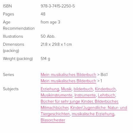
Illustratorin für verschiedene Verlage.
ISBN
978-3-7415-2250-5
Pages
48
Age
from age 3
Recommendation
Illustrations
50 Abb.
Dimensions
21.8 x 29.8 x 1 cm
(packing)
Weight (packing)
514 g
Series
Mein musikalisches Bilderbuch
>
Bd.1
Mein musikalisches Bilderbuch
>
1
Subjects
Erziehung
,
Musik
,
bilderbuch
,
Kinderbuch
,
Musikinstrumente
,
Instrumente
,
Lehrbuch
,
Bücher für sehr junge Kinder, Bilderbücher,
Mitmachbücher
,
Kinder/Jugendliche: Natur- und
Tiergeschichten
,
musikalische Erziehung
,
Blasorchester