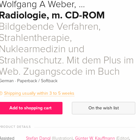
Wolfgang A Weber, …
Radiologie, m. CD-ROM
Bildgebende Verfahren,
Strahlentherapie,
Nuklearmedizin und
Strahlenschutz. Mit dem Plus im
Web. Zugangscode im Buch
·
German
Paperback / Softback
Shipping usually within 3 to 5 weeks
Add to shopping cart
On the wish list
PRODUCT DETAILS
Assisted
Stefan Dangl
(Illustration)
,
Günter W. Kauffmann
(Editor)
,