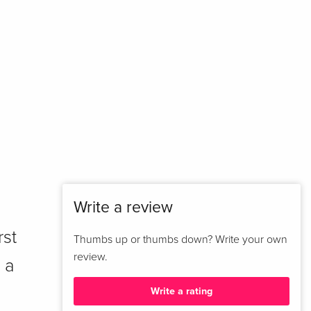
Write a review
rst
Thumbs up or thumbs down? Write your own
review.
 a
Write a rating