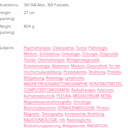
Illustrations
361 SW-Abb., 169 Farbabb.
Height
27 cm
(packing)
Weight
804 g
(packing)
Subjects
Psychotherapie
,
Osteopathie
,
Tumor
,
Pathologie
,
Medizin
,
Schilddrüse
,
Onkologie
,
Chirurgie
,
Diagnostik
,
Thorax
,
Chemotherapie
,
Röntgendiagnostik
,
Endokrinologie
,
Abdomen
,
Medizin, Gesundheit
,
für die
Hochschulausbildung
,
Prostatakrebs
,
Strahlung
,
Prostata
,
Bildgebung
,
Radiology
,
Lymphome
,
MAGNETRESONANZTOMOGRAPHIE
,
KONTRASTMITTEL
,
COMPUTERTOMOGRAFIE
,
Radiotherapie
,
Karzinom
,
Aufnahmetechnik
,
PLEURA
,
MEDIASTINUM
,
MTRA
,
Magnetresonanztomografie
,
Oncology
,
Bronchialkarzinom
,
STRAHLENBIOLOGIE
,
Photon
,
Magnetic
,
Tomography
,
Ionisierende Strahlung
,
RADIOONKOLOGIE
,
Hili
,
Radiologische
,
Bestrahlungsplanung
,
Bildgebende
,
RADIATION
,