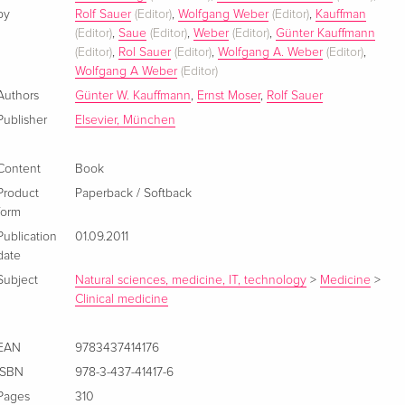
by
Rolf Sauer
(Editor)
,
Wolfgang Weber
(Editor)
,
Kauffman
(Editor)
,
Saue
(Editor)
,
Weber
(Editor)
,
Günter Kauffmann
(Editor)
,
Rol Sauer
(Editor)
,
Wolfgang A. Weber
(Editor)
,
Wolfgang A Weber
(Editor)
Authors
Günter W. Kauffmann
,
Ernst Moser
,
Rolf Sauer
Publisher
Elsevier, München
Content
Book
Product
Paperback / Softback
form
Publication
01.09.2011
date
Subject
Natural sciences, medicine, IT, technology
>
Medicine
>
Clinical medicine
EAN
9783437414176
ISBN
978-3-437-41417-6
Pages
310