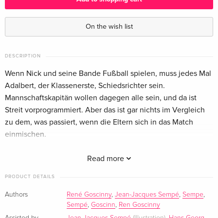
On the wish list
DESCRIPTION
Wenn Nick und seine Bande Fußball spielen, muss jedes Mal
Adalbert, der Klassenerste, Schiedsrichter sein.
Mannschaftskapitän wollen dagegen alle sein, und da ist
Streit vorprogrammiert. Aber das ist gar nichts im Vergleich
zu dem, was passiert, wenn die Eltern sich in das Match
einmischen.
About the author
Read more
René Goscinny, geb. 1926 in Paris, wuchs in Buenos Aires auf
PRODUCT DETAILS
und arbeitete nach dem Abitur erst als Hilfsbuchhalter und
Authors
René Goscinny
,
Jean-Jacques Sempé
,
Sempe
,
später als Zeichner in einer Werbeagentur. 1945 wanderte
Sempé
,
Goscinn
,
Ren Goscinny
Goscinny nach New York aus. 1946 musste er nach