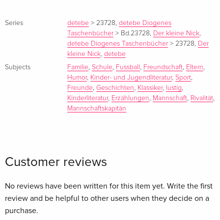
Summary
Series
detebe
>
23728
,
detebe Diogenes
Taschenbücher
>
Bd.23728
,
Der kleine Nick
,
Wenn Nick und seine Bande Fußball spielen, muss jedes Mal
detebe Diogenes Taschenbücher
>
23728
,
Der
Adalbert, der Klassenerste, Schiedsrichter sein.
kleine Nick
,
detebe
Mannschaftskapitän wollen dagegen alle sein, und da ist
Subjects
Familie
,
Schule
,
Fussball
,
Freundschaft
,
Eltern
,
Streit vorprogrammiert. Aber das ist gar nichts im Vergleich
Humor
,
Kinder- und Jugendliteratur
,
Sport
,
zu dem, was passiert, wenn die Eltern sich in das Match
Freunde
,
Geschichten
,
Klassiker
,
lustig
,
einmischen.
Kinderliteratur
,
Erzählungen
,
Mannschaft
,
Rivalität
,
Mannschaftskapitän
Additional text
»Die Geschichten vom kleinen Nick sind seit Jahrzehnten
Klassiker der Kinderliteratur, die auch viele Erwachsene
Customer reviews
begeistert.«
Report
No reviews have been written for this item yet. Write the first
review and be helpful to other users when they decide on a
»Die Geschichten vom kleinen Nick sind seit Jahrzehnten
purchase.
Klassiker der Kinderliteratur, die auch viele Erwachsene