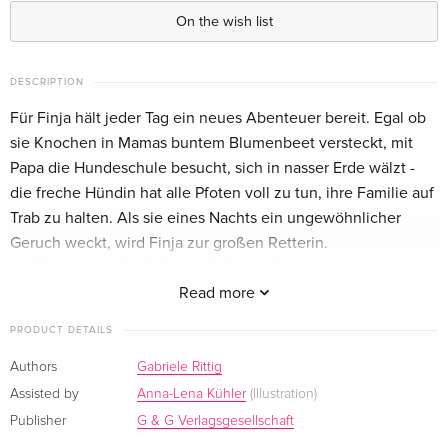
On the wish list
DESCRIPTION
Für Finja hält jeder Tag ein neues Abenteuer bereit. Egal ob
sie Knochen in Mamas buntem Blumenbeet versteckt, mit
Papa die Hundeschule besucht, sich in nasser Erde wälzt -
die freche Hündin hat alle Pfoten voll zu tun, ihre Familie auf
Trab zu halten. Als sie eines Nachts ein ungewöhnlicher
Geruch weckt, wird Finja zur großen Retterin.
- Mit spannenden Infos und den wichtigsten
Verhaltensregeln im Umgang mit Hunden
Read more
Dieses Buch ist speziell auf die Lesekompetenz junger Leser
PRODUCT DETAILS
abgestimmt. Der
G&G Lesezug
unterstützen Kinder mit klar
strukturierten Texten, verständlichem Wortschatz und
Authors
Gabriele Rittig
altersgerechten Geschichten - mit
Belohnungsstickern
für
Assisted by
Anna-Lena Kühler
(Illustration)
motiviertes und selbstbewusstes Lesen!
Publisher
G & G Verlagsgesellschaft