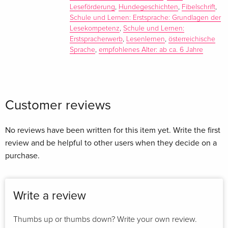
Ihre interaktiven Lesungen führen sie in Schulen im
Leseförderung
,
Hundegeschichten
,
Fibelschrift
,
gesamten deutschsprachigen Raum. Es ist ihr ein Anliegen,
Schule und Lernen: Erstsprache: Grundlagen der
Kindern die faszinierende Welt der Bücher und das Lesen als
Lesekompetenz
,
Schule und Lernen:
Erstspracherwerb
,
Lesenlernen
,
österreichische
eine der wichtigsten Kompetenzen näherzubringen.
Sprache
,
empfohlenes Alter: ab ca. 6 Jahre
Anna-Lena Kühler
, geboren 1983 in Itzehoe, lebt mit ihrer Familie in Eltville am
Rhein. Nach einem Auslandsjahr in Frankreich entschied sie
Customer reviews
sich für ein Kommunikationsdesignstudium in Wiesbaden,
welches sie schließlich zur Illustration führte.
No reviews have been written for this item yet. Write the first
review and be helpful to other users when they decide on a
purchase.
Seitdem zeichnet sie freiberuflich für Agenturen und Verlage
im In- und Ausland.
Write a review
Summary
Thumbs up or thumbs down? Write your own review.
Für Finja hält jeder Tag ein neues Abenteuer bereit. Egal ob