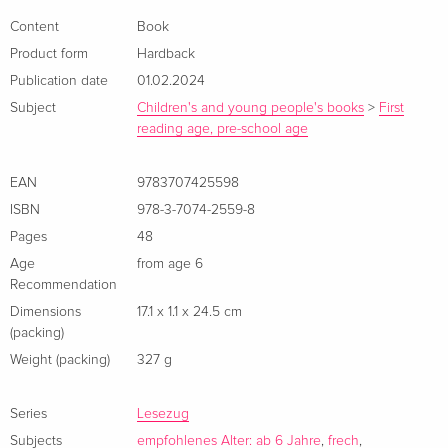
About the author
Content
Book
Product form
Hardback
Gabriele Rittig wurde 1971 in Wien geboren. In ihrer Kindheit
Publication date
01.02.2024
verbringt sie die Wochenenden im Rax/Semmeringgebiet,
Subject
Children's and young people's books
>
First
wo sie zusammen mit ihren beiden Brüdern viele Eindrücke
reading age, pre-school age
sammelt, die sich später in ihren Büchern wiederfinden. 1996
übernimmt sie die Leitung der englischen Bildagentur Pictor
EAN
9783707425598
in Wien und bleibt dort, bis die dritte Tochter geboren wird.
ISBN
978-3-7074-2559-8
Im selben Jahr beginnt sie für ihre beiden älteren Töchter
Pages
48
eine Geschichte zu schreiben. Anfangs noch ein Hobby, wird
Age
from age 6
das Schreiben bald zur Leidenschaft und auch zu ihrem
Recommendation
Hauptberuf. Unter anderem entstehen die Erfolgsserien
Dimensions
17.1 x 1.1 x 24.5 cm
„Anziehende Geschichten“, „Mission Zeitreise“, „Mythania“
(packing)
sowie Bücher in der österreichischen Erstlesereihe
Weight (packing)
327 g
„Lesezug“.
Series
Lesezug
Subjects
empfohlenes Alter: ab 6 Jahre
,
frech
,