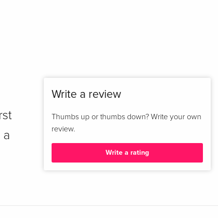
Write a review
rst
Thumbs up or thumbs down? Write your own
review.
 a
Write a rating