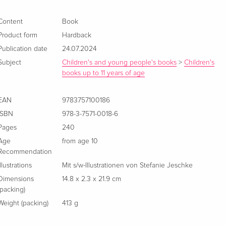
Content
Book
Product form
Hardback
Publication date
24.07.2024
Subject
Children's and young people's books
>
Children's
books up to 11 years of age
EAN
9783757100186
ISBN
978-3-7571-0018-6
Pages
240
Age
from age 10
Recommendation
Illustrations
Mit s/w-Illustrationen von Stefanie Jeschke
Dimensions
14.8 x 2.3 x 21.9 cm
(packing)
Weight (packing)
413 g