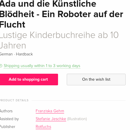
Ada und die Künstliche
Blödheit - Ein Roboter auf der
Flucht
Lustige Kinderbuchreihe ab 10
Jahren
·
German
Hardback
Shipping usually within 1 to 3 working days
Add to shopping cart
On the wish list
PRODUCT DETAILS
Authors
Franziska Gehm
Assisted by
Stefanie Jeschke
(Illustration)
Publisher
Rotfuchs