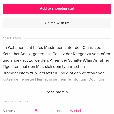
Add to shopping cart
On the wish list
DESCRIPTION
Im Wald herrscht tiefes Misstrauen unter den Clans. Jede
Katze hat Angst, gegen das Gesetz der Krieger zu verstoßen
und angeklagt zu werden. Allein der SchattenClan-Anführer
Tigerstern hat den Mut, sich dem tyrannischen
Brombeerstern zu widersetzen und gibt den verstoßenen
Katzen eine neue Heimat in seinem Territorium. Doch dann
verschwindet sein geliebter Sohn Schattenhelle - wurde er
getötet? Es kommt zur Zerreißprobe im Wald. Wer wird
Read more
gewinnen und die Clans in die Zukunft führen -
PRODUCT DETAILS
Brombeerstern oder Tigerstern?
Authors
Erin Hunter
,
Johannes Wiebel