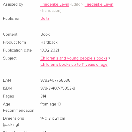
About the author
Assisted by
Friederike Levin
(Editor)
,
Friederike Levin
(Translation)
Erin Hunter ist ein Autor:innenteam und inspiriert von der
Publisher
Beltz
Liebe zu Katzen und der Faszination von der Wildnis. Immer
mit dem größten Respekt gegenüber der Natur in all ihren
Content
Book
Formen, findet Erin Hunter mystische Erklärungen für das
Product form
Hardback
Verhalten der Tiere und erschafft magische Welten.
Publication date
10.02.2021
Subject
Children's and young people's books
>
Children's books up to 11 years of age
EAN
9783407758538
ISBN
978-3-407-75853-8
Pages
314
Age
from age 10
Recommendation
Dimensions
14 x 3 x 21 cm
(packing)