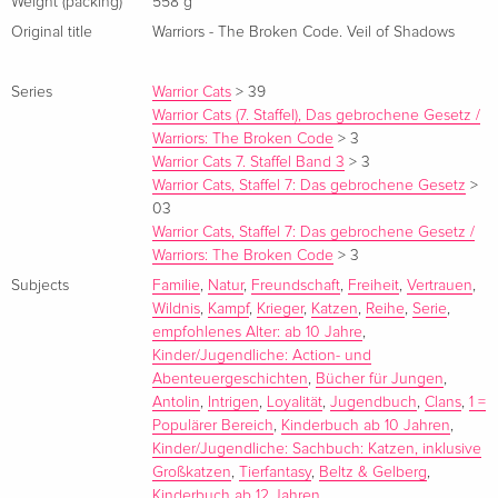
Weight (packing)
558 g
Original title
Warriors - The Broken Code. Veil of Shadows
Series
Warrior Cats
>
39
Warrior Cats (7. Staffel), Das gebrochene Gesetz /
Warriors: The Broken Code
>
3
Warrior Cats 7. Staffel Band 3
>
3
Warrior Cats, Staffel 7: Das gebrochene Gesetz
>
03
Warrior Cats, Staffel 7: Das gebrochene Gesetz /
Warriors: The Broken Code
>
3
Subjects
Familie
,
Natur
,
Freundschaft
,
Freiheit
,
Vertrauen
,
Wildnis
,
Kampf
,
Krieger
,
Katzen
,
Reihe
,
Serie
,
empfohlenes Alter: ab 10 Jahre
,
Kinder/Jugendliche: Action- und
Abenteuergeschichten
,
Bücher für Jungen
,
Antolin
,
Intrigen
,
Loyalität
,
Jugendbuch
,
Clans
,
1 =
Populärer Bereich
,
Kinderbuch ab 10 Jahren
,
Kinder/Jugendliche: Sachbuch: Katzen, inklusive
Großkatzen
,
Tierfantasy
,
Beltz & Gelberg
,
Kinderbuch ab 12 Jahren