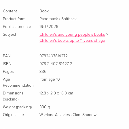
geschwächten FlussClan und überwacht jede Bewegung der
Heilerschülerin Frostpfote, die verzweifelt auf ein Zeichen
Content
Book
des SternenClans wartet. Wer wird den FlussClan in die
Product form
Paperback / Softback
Zukunft führen - und Tigerstern vertreiben? Die Stimmung
Publication date
16.07.2026
unter den Katzen ist zum Zerreißen gespannt.
Subject
Children's and young people's books
>
Children's books up to 11 years of age
About the author
EAN
9783407814272
ISBN
978-3-407-81427-2
Erin Hunter ist ein Autor:innenteam und inspiriert von der
Liebe zu Katzen und der Faszination von der Wildnis. Immer
Pages
336
mit dem größten Respekt gegenüber der Natur in all ihren
Age
from age 10
Recommendation
Formen, findet Erin Hunter mystische Erklärungen für das
Verhalten der Tiere und erschafft magische Welten.
Dimensions
12.8 x 2.8 x 18.8 cm
(packing)
Summary
Weight (packing)
330 g
Original title
Warriors. A starless Clan. Shadow
Ein einziger Fehler unter den Clans könnte den Frieden für
immer zerstören.