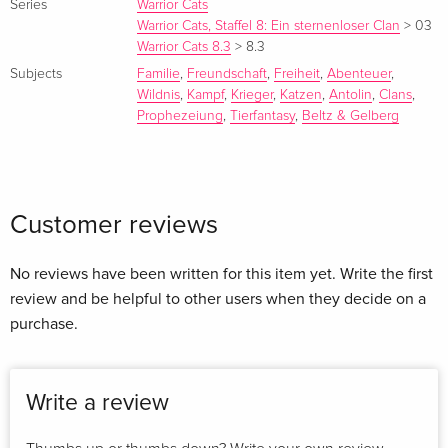
Series
Warrior Cats
Warrior Cats, Staffel 8: Ein sternenloser Clan
>
03
Warrior Cats 8.3
>
8.3
Subjects
Familie
,
Freundschaft
,
Freiheit
,
Abenteuer
,
Der SchattenClan-Anführer Tigerstern besetzt den
Wildnis
,
Kampf
,
Krieger
,
Katzen
,
Antolin
,
Clans
,
geschwächten FlussClan und überwacht jede Bewegung der
Prophezeiung
,
Tierfantasy
,
Beltz & Gelberg
Heilerschülerin Frostpfote, die verzweifelt auf ein Zeichen
des SternenClans wartet. Wer wird den FlussClan in die
Zukunft führen – und Tigerstern vertreiben? Die Stimmung
unter den Katzen ist zum Zerreißen gespannt.
Customer reviews
No reviews have been written for this item yet. Write the first
review and be helpful to other users when they decide on a
purchase.
Write a review