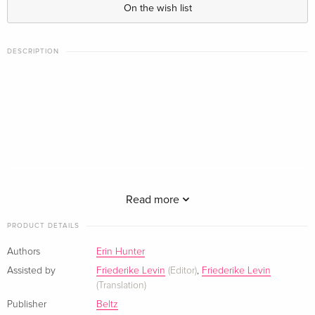
On the wish list
DESCRIPTION
Read more
PRODUCT DETAILS
Ein einziger Fehler unter den Clans könnte den Frieden für
Authors
Erin Hunter
immer zerstören.
Assisted by
Friederike Levin
(Editor)
,
Friederike Levin
(Translation)
Der SchattenClan-Anführer Tigerstern besetzt den
Publisher
Beltz