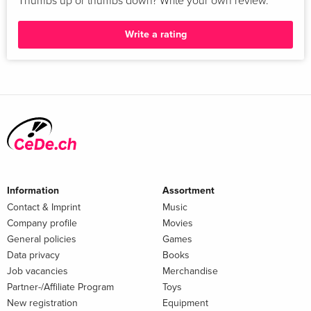
Thumbs up or thumbs down? Write your own review.
Write a rating
Information
Assortment
Contact & Imprint
Music
Company profile
Movies
General policies
Games
Data privacy
Books
Job vacancies
Merchandise
Partner-/Affiliate Program
Toys
New registration
Equipment