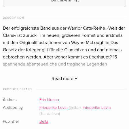
On the wish list
DESCRIPTION
Der erfolgreichste Band aus der Warrior Cats-Reihe »Welt der
Clans« ist zurück - im neuen, größeren Format und erstmals
mit den Originalillustrationen von Wayne McLoughlin.Das
Gesetz der Krieger gilt für alle Clankatzen und darf niemals
gebrochen werden. Aber woher kommt es überhaupt? 15
spannende,abenteuerliche und tragische Legenden
erzählen, wie die Gesetze einst entstanden sind.
Read more
About the author
PRODUCT DETAILS
Erin Hunter ist ein Autor:innenteam und inspiriert von der
Authors
Erin Hunter
Liebe zu Katzen und der Faszination von der Wildnis. Immer
Assisted by
Friederike Levin
(Editor)
,
Friederike Levin
mit dem größten Respekt gegenüber der Natur in all ihren
(Translation)
Formen, findet Erin Hunter mystische Erklärungen für das
Publisher
Beltz
Verhalten der Tiere und erschafft magische Welten.