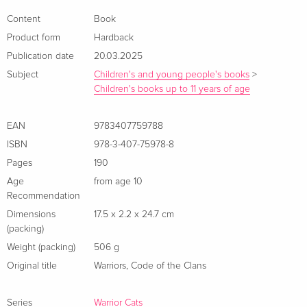
Summary
Content
Book
Product form
Hardback
Der erfolgreichste Band aus der Warrior Cats-Reihe »Welt der
Publication date
20.03.2025
Clans« ist zurück – im neuen, größeren Format und erstmals
Subject
Children's and young people's books
>
mit den Originalillustrationen von Wayne McLoughlin.
Children's books up to 11 years of age
EAN
9783407759788
Das Gesetz der Krieger gilt für alle Clankatzen und darf
ISBN
978-3-407-75978-8
niemals gebrochen werden. Aber woher kommt es
Pages
190
überhaupt? 15 spannende,
Age
from age 10
Recommendation
Dimensions
17.5 x 2.2 x 24.7 cm
abenteuerliche und tragische Legenden erzählen, wie die
(packing)
Gesetze einst entstanden sind.
Weight (packing)
506 g
Foreword
Original title
Warriors, Code of the Clans
Endlich mit Original-Illustrationen der Kriegerkatzen
Series
Warrior Cats