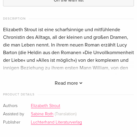
On the wish list
DESCRIPTION
Elizabeth Strout ist eine scharfsinnige und mitfühlende
Chronistin des Alltags, all der kleinen und großen Dramen,
die man Leben nennt. In ihrem neuen Roman erzählt Lucy
Barton (die Heldin aus den Romanen »Die Unvollkommenheit
der Liebe« und »Alles ist möglich«) von der komplexen und
innigen Beziehung zu ihrem ersten Mann William, von den
Anfängen, als sie noch studierten, von ihren beiden Töchtern
und vom schmerzvollen Ende ihrer Ehe. Doch obwohl sie
Read more
neue Partner, neue Liebe finden, bleiben sie einander
PRODUCT DETAILS
jahrzehntelang verbunden. Und als William Hilfe braucht, ist
es Lucy, an die er sich wendet ...
Authors
Elizabeth Strout
Assisted by
Sabine Roth
(Translation)
About the author
Publisher
Luchterhand Literaturverlag
Elizabeth Strout wurde 1956 in Portland, Maine, geboren und