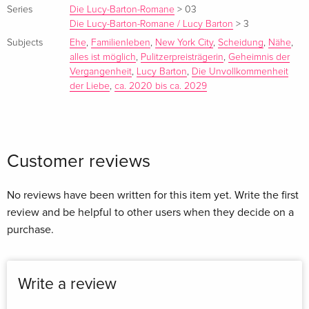
Series
Die Lucy-Barton-Romane
>
03
Report
Die Lucy-Barton-Romane / Lucy Barton
>
3
Subjects
Ehe
,
Familienleben
,
New York City
,
Scheidung
,
Nähe
,
»Elizabeth Strout ist einfach eine großartige Erzählerin.« Anja
alles ist möglich
,
Pulitzerpreisträgerin
,
Geheimnis der
Brockert / SWR2
Vergangenheit
,
Lucy Barton
,
Die Unvollkommenheit
der Liebe
,
ca. 2020 bis ca. 2029
Customer reviews
No reviews have been written for this item yet. Write the first
review and be helpful to other users when they decide on a
purchase.
Write a review