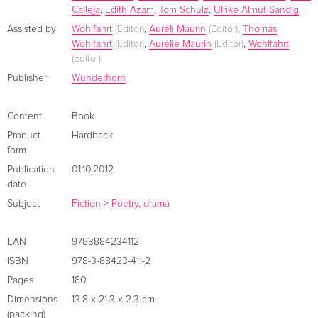
andere Sprache, mit Hilfe eines Sprachmittlers und
Calleja
,
Edith Azam
,
Tom Schulz
,
Ulrike Almut Sandig
Interlinearübersetzungen. Auf den beiliegenden Cs hören
Assisted by
Wohlfahrt
(Editor)
,
Auréli Maurin
(Editor)
,
Thomas
Sie die Dichter ihre Verse selbst lesen.Das Buch erscheint in
Wohlfahrt
(Editor)
,
Aurélie Maurin
(Editor)
,
Wohlfahrt
Koproduktion mit: éditions La passe du vent, Vénissieux bei
(Editor)
Lyon. ARTE, SWR 2 und das Deutsch-französische
Publisher
Wunderhorn
Jugendwerk begleiten das Übersetzungsexperiment.
Content
Book
Product
Hardback
form
Publication
01.10.2012
date
Subject
Fiction
>
Poetry, drama
EAN
9783884234112
ISBN
978-3-88423-411-2
Pages
180
Dimensions
13.8 x 21.3 x 2.3 cm
(packing)