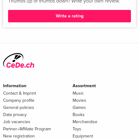
Thumbs up or thumbs down? Write your own review.
Write a rating
Information
Assortment
Contact & Imprint
Music
Company profile
Movies
General policies
Games
Data privacy
Books
Job vacancies
Merchandise
Partner-/Affiliate Program
Toys
New registration
Equipment