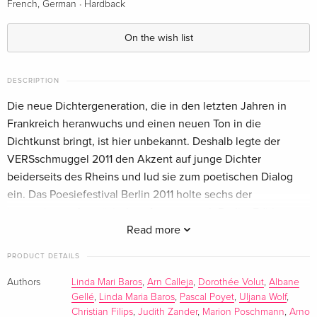
·
French, German
Hardback
On the wish list
DESCRIPTION
Die neue Dichtergeneration, die in den letzten Jahren in
Frankreich heranwuchs und einen neuen Ton in die
Dichtkunst bringt, ist hier unbekannt. Deshalb legte der
VERSschmuggel 2011 den Akzent auf junge Dichter
beiderseits des Rheins und lud sie zum poetischen Dialog
ein. Das Poesiefestival Berlin 2011 holte sechs der
innovativsten französischen Autoren nach Berlin: Edith
Azam, Arno Calleja, Linda Maria Baros, Albane Gellé, Pascal
Read more
Poyet, Dorothée Volut. Gemeinsam mit ihren deutschen
PRODUCT DETAILS
Dichterkollegen Christian Filips, Marion Poschmann, Ulrike
Almut Sandig, Tom Schulz, Uljana Wolf und Judith Zander
Authors
Linda Mari Baros
,
Arn Calleja
,
Dorothée Volut
,
Albane
Gellé
,
Linda Maria Baros
,
Pascal Poyet
,
Uljana Wolf
,
arbeiten sie paarweise an der Übersetzung ihrer Werke in die
Christian Filips
,
Judith Zander
,
Marion Poschmann
,
Arno