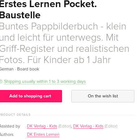
Erstes Lernen Pocket.
Baustelle
Buntes Pappbilderbuch - klein
und leicht für unterwegs. Mit
Griff-Register und realistischen
Fotos. Für Kinder ab 1 Jahr
·
German
Board book
Shipping usually within 1 to 3 working days
Add to shopping cart
On the wish list
PRODUCT DETAILS
Assisted by
DK Verlag - Kids
(Editor)
,
DK Verlag - Kids
(Editor)
Authors
DK Erstes Lernen