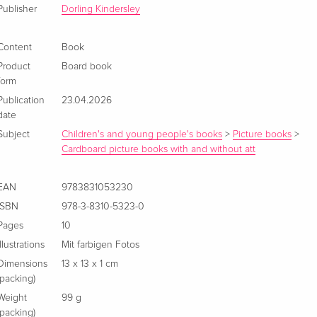
Publisher
Dorling Kindersley
Content
Book
Product
Board book
form
Publication
23.04.2026
date
Subject
Children's and young people's books
>
Picture books
>
Cardboard picture books with and without att
EAN
9783831053230
ISBN
978-3-8310-5323-0
Pages
10
Illustrations
Mit farbigen Fotos
Dimensions
13 x 13 x 1 cm
(packing)
Weight
99 g
(packing)