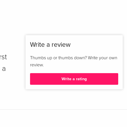
Write a review
rst
Thumbs up or thumbs down? Write your own
review.
 a
Write a rating