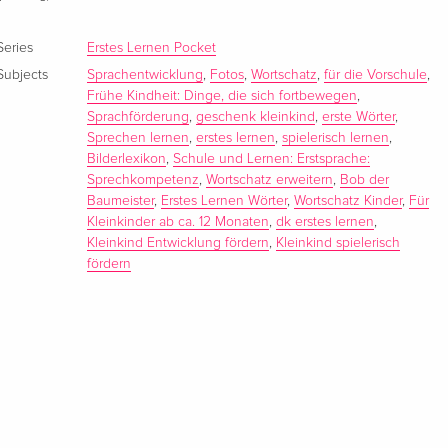
Series
Erstes Lernen Pocket
Subjects
Sprachentwicklung
,
Fotos
,
Wortschatz
,
für die Vorschule
,
Frühe Kindheit: Dinge, die sich fortbewegen
,
Sprachförderung
,
geschenk kleinkind
,
erste Wörter
,
Sprechen lernen
,
erstes lernen
,
spielerisch lernen
,
Bilderlexikon
,
Schule und Lernen: Erstsprache:
Sprechkompetenz
,
Wortschatz erweitern
,
Bob der
Baumeister
,
Erstes Lernen Wörter
,
Wortschatz Kinder
,
Für
Kleinkinder ab ca. 12 Monaten
,
dk erstes lernen
,
Kleinkind Entwicklung fördern
,
Kleinkind spielerisch
fördern