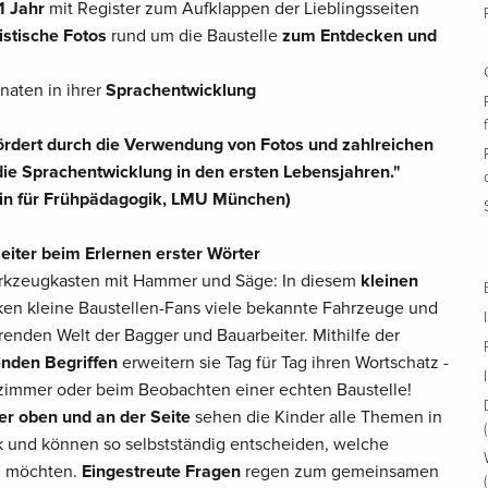
1 Jahr
mit Register zum Aufklappen der Lieblingsseiten
istische Fotos
rund um die Baustelle
zum Entdecken und
naten in ihrer
Sprachentwicklung
fördert durch die Verwendung von Fotos und zahlreichen
ie Sprachentwicklung in den ersten Lebensjahren."
tin für Frühpädagogik, LMU München)
eiter beim Erlernen erster Wörter
rkzeugkasten mit Hammer und Säge: In diesem
kleinen
en kleine Baustellen-Fans viele bekannte Fahrzeuge und
enden Welt der Bagger und Bauarbeiter. Mithilfe der
enden Begriffen
erweitern sie Tag für Tag ihren Wortschatz -
zimmer oder beim Beobachten einer echten Baustelle!
ter oben und an der Seite
sehen die Kinder alle Themen in
ck und können so selbstständig entscheiden, welche
en möchten.
Eingestreute Fragen
regen zum gemeinsamen