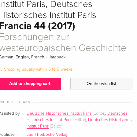
Institut Paris, Deutsches
Historisches Institut Paris
Francia 44 (2017)
Forschungen zur
westeuropäischen Geschichte
·
German, English, French
Hardback
Shipping usually within 3 to 5 weeks
Add to shopping cart
On the wish list
PRODUCT DETAILS
Assisted by
Deutsche Historisches Institut Paris
(Editor)
,
Deutsches
Historisches Institut Paris
(Editor)
,
Deutsches Historisches
Institut Paris
(Editor)
Publisher
Jan Thorbecke Verlag