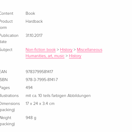
Content
Book
Product
Hardback
form
Publication
31.10.2017
date
Subject
Non-fiction book
>
History
>
Miscellaneous
Humanities, art, music
>
History
EAN
9783799581417
ISBN
978-3-7995-8141-7
Pages
494
Illustrations
mit ca. 10 teils farbigen Abbildungen
Dimensions
17 x 24 x 3.4 cm
(packing)
Weight
948 g
(packing)