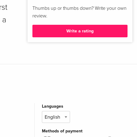
rst
Thumbs up or thumbs down? Write your own
review.
 a
Write a rating
Languages
Methods of payment