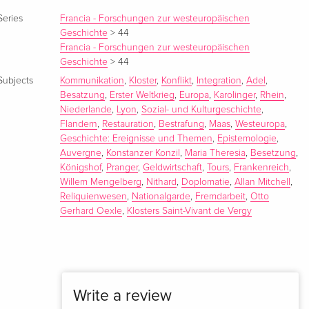
Series
Francia - Forschungen zur westeuropäischen
Geschichte
>
44
Francia - Forschungen zur westeuropäischen
Geschichte
>
44
Subjects
Kommunikation
,
Kloster
,
Konflikt
,
Integration
,
Adel
,
Besatzung
,
Erster Weltkrieg
,
Europa
,
Karolinger
,
Rhein
,
Niederlande
,
Lyon
,
Sozial- und Kulturgeschichte
,
Flandern
,
Restauration
,
Bestrafung
,
Maas
,
Westeuropa
,
Geschichte: Ereignisse und Themen
,
Epistemologie
,
Auvergne
,
Konstanzer Konzil
,
Maria Theresia
,
Besetzung
,
Königshof
,
Pranger
,
Geldwirtschaft
,
Tours
,
Frankenreich
,
Willem Mengelberg
,
Nithard
,
Doplomatie
,
Allan Mitchell
,
Reliquienwesen
,
Nationalgarde
,
Fremdarbeit
,
Otto
Gerhard Oexle
,
Klosters Saint-Vivant de Vergy
Write a review