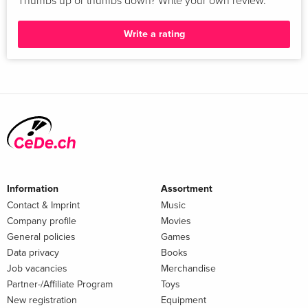
Thumbs up or thumbs down? Write your own review.
Write a rating
Information
Assortment
Contact & Imprint
Music
Company profile
Movies
General policies
Games
Data privacy
Books
Job vacancies
Merchandise
Partner-/Affiliate Program
Toys
New registration
Equipment