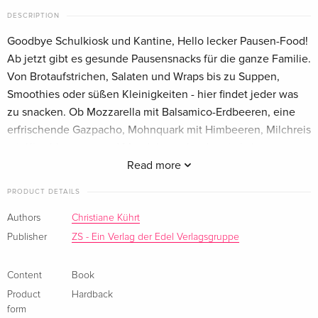
DESCRIPTION
Goodbye Schulkiosk und Kantine, Hello lecker Pausen-Food!
Ab jetzt gibt es gesunde Pausensnacks für die ganze Familie.
Von Brotaufstrichen, Salaten und Wraps bis zu Suppen,
Smoothies oder süßen Kleinigkeiten - hier findet jeder was
zu snacken. Ob Mozzarella mit Balsamico-Erdbeeren, eine
erfrischende Gazpacho, Mohnquark mit Himbeeren, Milchreis
mit Kirschkompott und Mandelcrunch oder ein kalter
Melonen-Smoothie: Mit mehr als 50 kreativen, schnell
Read more
gemachten Pausen- und Lunchrezepten von Christiane Kührt
PRODUCT DETAILS
wird das Mittagessen sowohl für Süßmäuler als auch
herzhafte Schlemmer zum wahren Genuss. Yummy Snacks
Authors
Christiane Kührt
bringen einen beschwingt durch den Tag, egal ob in der
Publisher
ZS - Ein Verlag der Edel Verlagsgruppe
Schule oder im Büro. So werden hungrige Bäuche im
Handumdrehen glücklich.
Content
Book
Product
Hardback
About the author
form