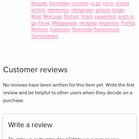
Melonen-Smoothie: Mit mehr als 50 kreativen, schnell
Rezepte
,
Smoothies
,
lunchbox
,
to go
,
lunch
,
schnell
,
gemachten Pausen- und Lunchrezepten von Christiane Kührt
einfach
,
mitnehmen
,
mittagessen
,
gesund
,
burger
,
Müsli
,
Meal prep
,
Brotzeit
,
Snack
,
pausenbrot
,
lunch to
wird das Mittagessen sowohl für Süßmäuler als auch
go
,
Pause
,
Mittagspause
,
mealprep
,
Häppchen
,
Yummy
,
herzhafte Schlemmer zum wahren Genuss. Yummy Snacks
Milchreis
,
Tramezzini
,
Putensalat
,
Pausensnack
,
bringen einen beschwingt durch den Tag, egal ob in der
Gemüsewraps
Schule oder im Büro. So werden hungrige Bäuche im
Handumdrehen glücklich.
Customer reviews
No reviews have been written for this item yet. Write the first
review and be helpful to other users when they decide on a
purchase.
Write a review